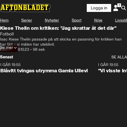
Logga in
Hem
Serier
Nyheter
Sport
Nöje
Livsstil
Kiese Thelin om kritiken: ”Jag skrattar åt det där”
Fotboll
Isac Kiese Thelin passade på att skicka en passning för kritiken han 
har fått när målen har uteblivit.
Se mer
Fotboll
•
29.10.23
•
98 sek
Senast
SE ALLA
I GÅR 19:55
0:29
I GÅR 19:55
Blåvitt tvingas utrymma Gamla Ullevi
”Vi visste 