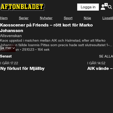
Logga in
Hem
Serier
Nyheter
Sport
Nöje
Livsstil
Kaosscener på Friends – rött kort för Marko
Johansson
Allsvenskan
Kaos uppstod i matchen mellan AIK och Halmstad, efter att Marko 
Johansson fällde Ioannis Pittas som precis hade satt slutresultatet 1–1 
Se mer
från straffpunkten.
Allsvenskan
•
29.10.23
•
164 sek
Senast
SE ALLA
I GÅR 17:22
0:37
I GÅR 14:52
Ny förlust för Mjällby
AIK vände – 