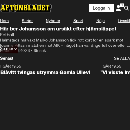
Logga in
Hem
Serier
Nyheter
Sport
Nöje
Livsstil
Här ber Johansson om ursäkt efter hjärnsläppet
Fotboll
Halmstads målvakt Marko Johansson fick rött kort för en spark mot 
Ioannis Pittas i matchen mot AIK – något han var ångerfull över efter 
Se mer
matchen.
Fotboll
•
29.10.23
•
65 sek
Senast
SE ALLA
I GÅR 19:55
0:29
I GÅR 19:55
Blåvitt tvingas utrymma Gamla Ullevi
”Vi visste 