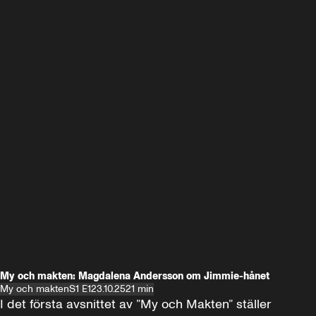
My och makten: Magdalena Andersson om Jimmie-hånet
My och makten
S1 E1
23.10.25
21 min
I det första avsnittet av ”My och Makten” ställer 