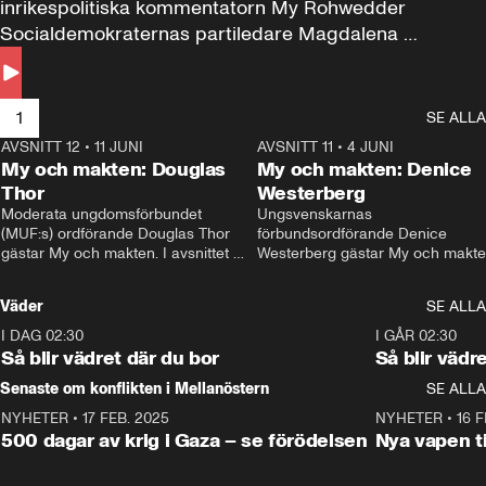
inrikespolitiska kommentatorn My Rohwedder 
Socialdemokraternas partiledare Magdalena 
Andersson till svars.
1
SE ALLA
AVSNITT 12
•
11 JUNI
26:27
AVSNITT 11
•
4 JUNI
2
My och makten: Douglas
My och makten: Denice
Thor
Westerberg
Moderata ungdomsförbundet 
Ungsvenskarnas 
(MUF:s) ordförande Douglas Thor 
förbundsordförande Denice 
gästar My och makten. I avsnittet 
Westerberg gästar My och makten.
diskuteras tonårsutvisningarna och 
avsnittet diskuteras migrationsfrå
hur Moderaterna ska locka väljare till 
och hur SD ska locka kvinnliga 
Väder
SE ALLA
valet i höst. 
väljare. 
I DAG 02:30
1:06
I GÅR 02:30
Så blir vädret där du bor
Så blir vädr
Senaste om konflikten i Mellanöstern
SE ALLA
NYHETER
•
17 FEB. 2025
0:45
NYHETER
•
16 F
500 dagar av krig i Gaza – se förödelsen
Nya vapen ti