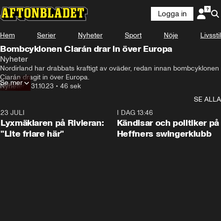
Logga in
Hem
Serier
Nyheter
Sport
Nöje
Livsstil
Bombcyklonen Ciarán drar in över Europa
Nyheter
Nordirland har drabbats kraftigt av oväder, redan innan bombcyklonen 
Ciarán dragit in över Europa.
Se mer
Nyheter
•
31.10.23
•
46 sek
SE ALLA
23 JULI
2:02
I DAG 13:46
Lyxmäklaren på Rivieran:
Kändisar och politiker på
"Lite friare här"
Heffners swingerklubb