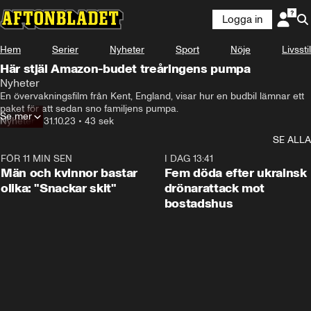
Logga in
Hem
Serier
Nyheter
Sport
Nöje
Livsstil
Här stjäl Amazon-budet treåringens pumpa
Nyheter
och lämnar ett paket för att sedan sno pumpan.
En övervakningsfilm från Kent, England, visar hur en budbil lämnar ett 
paket för att sedan sno familjens pumpa.
Se mer
Nyheter
•
31.10.23
•
43 sek
SE ALLA
FÖR 11 MIN SEN
1:11
I DAG 13:41
Män och kvinnor bastar
Fem döda efter ukrainsk
olika: "Snackar skit"
drönarattack mot
bostadshus