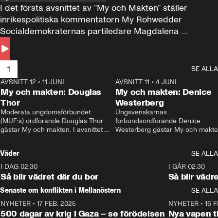
I det första avsnittet av ”My och Makten” ställer 
inrikespolitiska kommentatorn My Rohwedder 
Socialdemokraternas partiledare Magdalena 
Andersson till svars.
1
SE ALLA
AVSNITT 12
•
11 JUNI
26:27
AVSNITT 11
•
4 JUNI
2
My och makten: Douglas
My och makten: Denice
Thor
Westerberg
Moderata ungdomsförbundet 
Ungsvenskarnas 
(MUF:s) ordförande Douglas Thor 
förbundsordförande Denice 
gästar My och makten. I avsnittet 
Westerberg gästar My och makten.
diskuteras tonårsutvisningarna och 
avsnittet diskuteras migrationsfrå
hur Moderaterna ska locka väljare till 
och hur SD ska locka kvinnliga 
Väder
SE ALLA
valet i höst. 
väljare. 
I DAG 02:30
1:06
I GÅR 02:30
Så blir vädret där du bor
Så blir vädr
Senaste om konflikten i Mellanöstern
SE ALLA
NYHETER
•
17 FEB. 2025
0:45
NYHETER
•
16 F
500 dagar av krig i Gaza – se förödelsen
Nya vapen ti