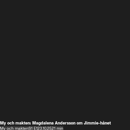
My och makten: Magdalena Andersson om Jimmie-hånet
My och makten
S1 E1
23.10.25
21 min