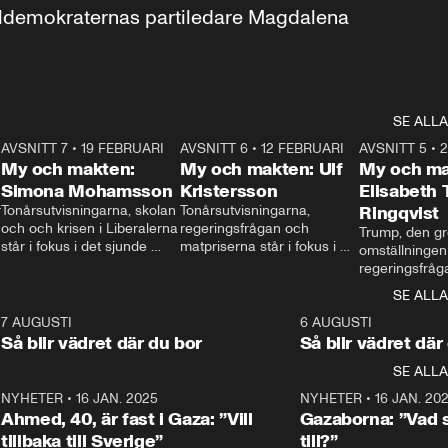
aldemokraternas partiledare Magdalena 
SE ALLA
7
AVSNITT 7
•
19 FEBRUARI
24:30
AVSNITT 6
•
12 FEBRUARI
27:30
AVSNITT 5
•
My och makten:
My och makten: Ulf
My och ma
Simona Mohamsson
Kristersson
Elisabeth
 
Tonårsutvisningarna, skolan 
Tonårsutvisningarna, 
Ringqvist
och och krisen i Liberalerna 
regeringsfrågan och 
Trump, den gr
står i fokus i det sjunde 
matpriserna står i fokus i 
omställningen
avsnittet av ”My och 
det sjätte avsnittet av ”My 
regeringsfråga
makten”. Se när 
och makten”. Se när 
centrum i det 
SE ALLA
Aftonbladets inrikespolitiska 
Aftonbladets inrikespolitiska 
avsnittet av ”
kommentator My 
kommentator My 
6
7 AUGUSTI
1:06
6 AUGUSTI
Makten”. Se nä
Rohwedder ställer 
Rohwedder ställer 
Så blir vädret där du bor
Så blir vädret där
Aftonbladets in
utbildnings- och 
statsminister Ulf Kristersson 
kommentator 
SE ALLA
integrationsminister Simona 
till svars.
Rohwedder stäl
Mohamsson till svars.
Centerpartiets
2
NYHETER
•
16 JAN. 2025
1:01
NYHETER
•
16 JAN. 20
Thand Ring till
Ahmed, 40, är fast i Gaza: ”Vill
Gazaborna: ”Vad s
tillbaka till Sverige”
till?”