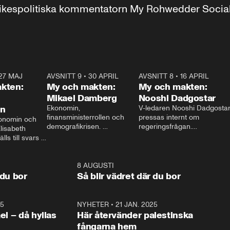
r inrikespolitiska kommentatorn My Rohwedder Soci
27 MAJ
3:51
AVSNITT 9
•
30 APRIL
24:00
AVSNITT 8
•
16 APRIL
25:1
kten:
My och makten:
My och makten:
Mikael Damberg
Nooshi Dadgostar
on
Ekonomin, 
V-ledaren Nooshi Dadgostar
finansministerrollen och 
pressas internt om 
onomin och 
demografikrisen. 
regeringsfrågan.

lisabeth 
Oppositionen ställs till svars 
I Aftonbladets 
ls till svars 
när Socialdemokraternas 
partiledarutfrågning ”My 
stern gästar 
Mikael Damberg gästar My 
och Makten” sätter hon ner 
My och Makten. 
och Makten. 
foten mot kritikerna:

1:06
8 AUGUSTI
1:0
– Vi ställer upp i val. Ska vi 
 du bor
Så blir vädret där du bor
vara med så sitter vi förstås 
25
1:22
NYHETER
•
21 JAN. 2025
0:5
ael – då hyllas
Här återvänder palestinska
fångarna hem