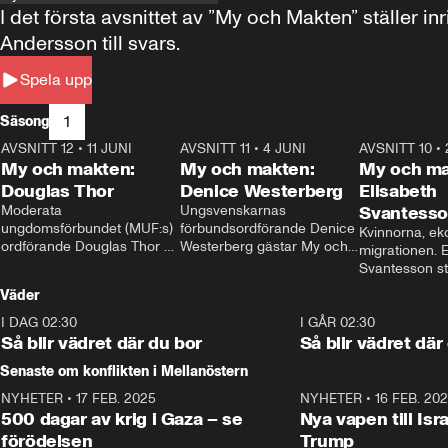
I det första avsnittet av ”My och Makten” ställe
Andersson till svars.
Spela upp
1
Säsong
AVSNITT 12
•
11 JUNI
26:27
AVSNITT 11
•
4 JUNI
23:40
AVSNITT 10
•
My och makten:
My och makten:
My och ma
Douglas Thor
Denice Westerberg
Elisabeth
Moderata 
Ungsvenskarnas 
Svantess
ungdomsförbundet (MUF:s) 
förbundsordförande Denice 
Kvinnorna, ek
ordförande Douglas Thor 
Westerberg gästar My och 
migrationen. E
gästar My och makten. I 
makten. I avsnittet 
Svantesson stäl
avsnittet diskuteras 
diskuteras migrationsfrågan 
när finansmini
Väder
tonårsutvisningarna och hur 
och hur SD ska locka 
Moderaterna ska locka 
kvinnliga väljare. 
I DAG 02:30
1:06
I GÅR 02:30
väljare till valet i höst. 
Så blir vädret där du bor
Så blir vädret där
Senaste om konflikten i Mellanöstern
NYHETER
•
17 FEB. 2025
0:45
NYHETER
•
16 FEB. 20
500 dagar av krig i Gaza – se
Nya vapen till Isr
förödelsen
Trump