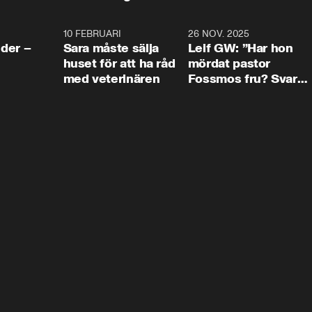
4:24
10 FEBRUARI
4:13
26 NOV. 2025
8:1
der –
Sara måste sälja
Leif GW: ”Har hon
huset för att ha råd
mördat pastor
med veterinären
Fossmos fru? Svar
nej.”