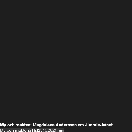
My och makten: Magdalena Andersson om Jimmie-hånet
My och makten
S1 E1
23.10.25
21 min