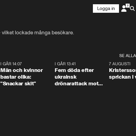
Logga in
– vilket lockade många besökare.
SE ALLA
2
I GÅR 14:07
1:11
I GÅR 13:41
0:29
7 AUGUSTI
Män och kvinnor
Fem döda efter
Kristersso
bastar olika:
ukrainsk
sprickan i
"Snackar skit"
drönarattack mot
bostadshus