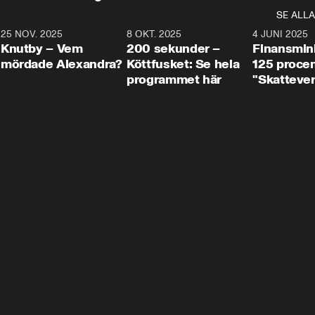
SE ALLA
3
25 NOV. 2025
31:05
8 OKT. 2025
4:29
4 JUNI 2025
Knutby – Vem
200 sekunder –
Finansmin
mördade Alexandra?
Köttfusket: Se hela
125 procent
programmet här
"Skattever
viktig uppg