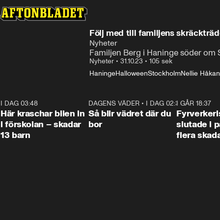
Följ med till familjens skräckträd
Nyheter
Familjen Berg i Haninge söder om S
Nyheter
•
31.10.23
•
105 sek
Haninge
Halloween
Stockholm
Nellie Håka
I DAG 03:48
0:29
DAGENS VÄDER
•
I DAG 02:30
1:06
I GÅR 18:37
Här kraschar bilen in
Så blir vädret där du
Fyrverker
i förskolan – skadar
bor
slutade i p
13 barn
flera skad