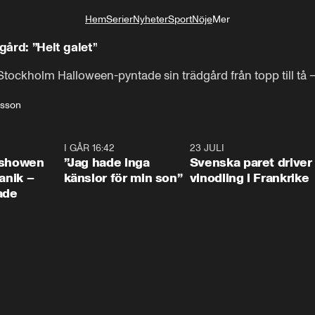
Hem
Serier
Nyheter
Sport
Nöje
Mer
Livsstil
gård: ”Helt galet”
tockholm Halloween-pyntade sin trädgård från topp till tå 
nsson
0:42
I GÅR 16:42
1:36
23 JULI
1:5
ishowen
”Jag hade inga
Svenska paret driver
anik –
känslor för min son”
vinodling i Frankrike
ade