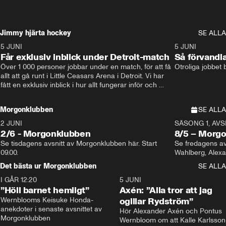
Jimmy hjärta hockey
SE ALLA
5 JUNI
11:14
5 JUNI
Får exklusiv inblick under Detroit-match
Så förvandl
Över 1 000 personer jobbar under en match, för att få 
Otroliga jobbet
allt att gå runt i Little Ceasars Arena i Detroit. Vi har 
fått en exklusiv inblick i hur allt fungerar inför och 
under match i världens bästa hockeyliga
Morgonklubben
SE ALLA
2 JUNI
SÄSONG 1, AVSN
2/6 - Morgonklubben
8/5 – Morg
Se tisdagens avsnitt av Morgonklubben här. Start 
Se fredagens av
09.00. 
Det bästa ur Morgonklubben
SE ALLA
I GÅR 12:20
1:14
5 JUNI
”Höll barnet hemligt”
Axén: ”Alla tror att jag
Wernblooms Keisuke Honda-
ogillar Rydström”
anekdoter i senaste avsnittet av 
Hör Alexander Axén och Pontus 
Morgonklubben
Wernbloom om att Kalle Karlsson 