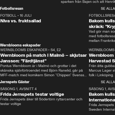
sparken från Bajen och att Henrik
Rydström tar över
Fotbollsresan
SE ALLA
FOTBOLL
•
16 JULI
0:44
FOTBOLLSRES
Niva vs. fruktsallad
Bakom kulis
skräck: ”Kry
Vad gör man som
med fotbollsres
Wernblooms eskapader
WERNBLOOMS ESKAPADER
•
S4, E2
38:23
WERNBLOOMS 
Wernbloom på match i Malmö – skjutsar
Wernbloom 
Jansson: ”Färdtjänst”
Harvestad 
Pontus Wernbloom är i Malmö och grottar i det 
Från åtta gubbar 
skånska självförtroendet med Björn Ranelid, går på 
Marcus Lager sta
MFF-match med komikern Simon ”Chippen” Svensson 
folk i Linköping
och hjälper skadade stjärnbacken Pontus Jansson 
och Wernbloom kl
Jernspets Gästar
SE ALLA
hem. 
SÄSONG 1, AVSNITT 4
13:37
SÄSONG 1, AVS
Frida Jernspets testar voltige
Bakom kuli
Frida Jernspets åker till Södertörn ryttarcenter och 
Internation
testar voltige
Frida Jernspets 
Sweden Interna