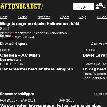
Logga in
Hem
Serier
Nyheter
Sport
Nöje
Livsstil
Megatalangens otäcka Halloween-dräkt
Sport
Victor Wembanyama utklädd till Slenderman
Se mer
Sport
•
01.11.23
•
23 sek
Direktsänd sport
SE ALLA
FOTBOLL
FOTBOLL
LIVE
Plus
Plus
Chelsea – AC Milan
Bayer Lever
Nya avsnitt →
SPORT
•
7 JUNI
16:36
JIMMY HJÄRTA
Gör löptester med Andreas Almgren
En dag med 
Jimmy Wixtröm 
under debuten i
Senaste sportklippen
SE ALLA
FOTBOLL
•
I GÅR 21:51
0:31
I GÅR 20:55
Värsta rivalen intresserade
Fotbollsarena bombad