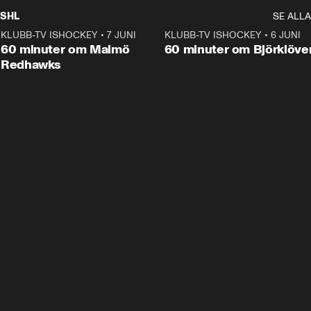
SHL
SE ALLA
KLUBB-TV ISHOCKEY
•
7 JUNI
1:02:53
KLUBB-TV ISHOCKEY
•
6 JUNI
1:0
Plus
60 minuter om Malmö
60 minuter om Björklöve
Redhawks