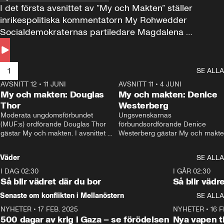
I det första avsnittet av ”My och Makten” ställer 
inrikespolitiska kommentatorn My Rohwedder 
Socialdemokraternas partiledare Magdalena 
Andersson till svars.
1
SE ALLA
AVSNITT 12
•
11 JUNI
26:27
AVSNITT 11
•
4 JUNI
2
My och makten: Douglas
My och makten: Denice
Thor
Westerberg
Moderata ungdomsförbundet 
Ungsvenskarnas 
(MUF:s) ordförande Douglas Thor 
förbundsordförande Denice 
gästar My och makten. I avsnittet 
Westerberg gästar My och makten.
diskuteras tonårsutvisningarna och 
avsnittet diskuteras migrationsfrå
hur Moderaterna ska locka väljare till 
och hur SD ska locka kvinnliga 
Väder
SE ALLA
valet i höst. 
väljare. 
I DAG 02:30
1:06
I GÅR 02:30
Så blir vädret där du bor
Så blir vädr
Senaste om konflikten i Mellanöstern
SE ALLA
NYHETER
•
17 FEB. 2025
0:45
NYHETER
•
16 F
500 dagar av krig i Gaza – se förödelsen
Nya vapen ti