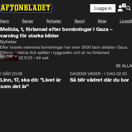
Logga in
Hem
Serier
Nyheter
Sport
Nöje
Livsstil
Melicia, 1, förlamad efter bombningar i Gaza –
varning för starka bilder
Nyheter
Efter Israels intensiva bombningar har över 3500 barn dödats i Gaza. 
Ettåriga Melicia fick splitter i ryggraden och är nu förlamad.
Se mer
Nyheter
•
02.11.23
•
64 sek
SE ALLA
I GÅR 20:08
4:36
DAGENS VÄDER
•
I DAG 02:30
Linn, 17, ska dö: ”Livet är
Så blir vädret där du bor
som det är”