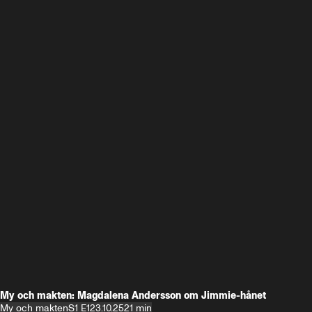
My och makten: Magdalena Andersson om Jimmie-hånet
My och makten
S1 E1
23.10.25
21 min