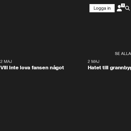
Logga in
SE ALLA
9
2 MAJ
0:33
2 MAJ
Vill inte lova fansen något
Hatet till grannb