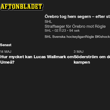
Örebro tog hem segern – efter st
SHL
Straffseger för Örebro mot Rögle
SHL
•
02.11.23
•
94 sek
SHL Svenska hockeyligan
Rögle BK
Ishock
Senast
14 MAJ
1:18
3 MAJ
Plus
Hur mycket kan Lucas Wallmark om
Söderström om d
Umeå?
kampen