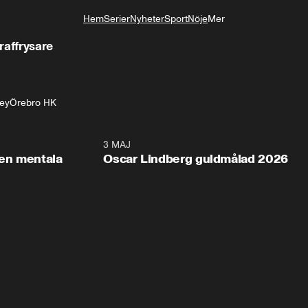
Hem
Serier
Nyheter
Sport
Nöje
Mer
Livsstil
raffrysare
ey
Örebro HK
2:26
3 MAJ
1:0
en mentala
Oscar Lindberg guldmålad 2026