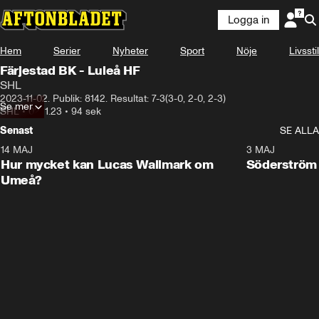
Logga in
Hem
Serier
Nyheter
Sport
Nöje
Livsstil
Färjestad BK - Luleå HF
SHL
2023-11-02. Publik: 8142. Resultat: 7-3(3-0, 2-0, 2-3)
Se mer
SHL
•
02.11.23
•
94 sek
Senast
SE ALLA
14 MAJ
1:18
3 MAJ
Plus
Hur mycket kan Lucas Wallmark om
Söderström
Umeå?