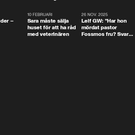
4:24
10 FEBRUARI
4:13
26 NOV. 2025
8:1
der –
Sara måste sälja
Leif GW: ”Har hon
huset för att ha råd
mördat pastor
med veterinären
Fossmos fru? Svar
nej.”