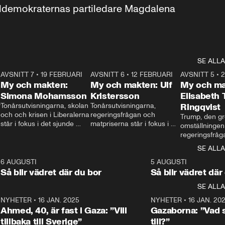
aldemokraternas partiledare Magdalena 
SE ALLA
7
AVSNITT 7
•
19 FEBRUARI
24:30
AVSNITT 6
•
12 FEBRUARI
27:30
AVSNITT 5
•
My och makten:
My och makten: Ulf
My och ma
Simona Mohamsson
Kristersson
Elisabeth
 
Tonårsutvisningarna, skolan 
Tonårsutvisningarna, 
Ringqvist
och och krisen i Liberalerna 
regeringsfrågan och 
Trump, den gr
står i fokus i det sjunde 
matpriserna står i fokus i 
omställningen
avsnittet av ”My och 
det sjätte avsnittet av ”My 
regeringsfråga
makten”. Se när 
och makten”. Se när 
centrum i det 
SE ALLA
Aftonbladets inrikespolitiska 
Aftonbladets inrikespolitiska 
avsnittet av ”
kommentator My 
kommentator My 
6
6 AUGUSTI
1:06
5 AUGUSTI
Makten”. Se nä
Rohwedder ställer 
Rohwedder ställer 
Så blir vädret där du bor
Så blir vädret där
Aftonbladets in
utbildnings- och 
statsminister Ulf Kristersson 
kommentator 
SE ALLA
integrationsminister Simona 
till svars.
Rohwedder stäl
Mohamsson till svars.
Centerpartiets
2
NYHETER
•
16 JAN. 2025
1:01
NYHETER
•
16 JAN. 20
Thand Ring till
Ahmed, 40, är fast i Gaza: ”Vill
Gazaborna: ”Vad s
tillbaka till Sverige”
till?”