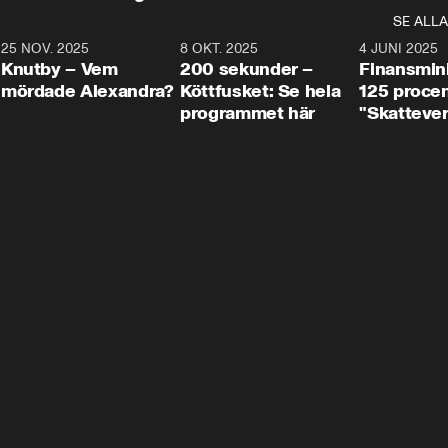
SE ALLA
3
25 NOV. 2025
31:05
8 OKT. 2025
4:29
4 JUNI 2025
Knutby – Vem
200 sekunder –
Finansmin
mördade Alexandra?
Köttfusket: Se hela
125 procent
programmet här
"Skattever
viktig uppg