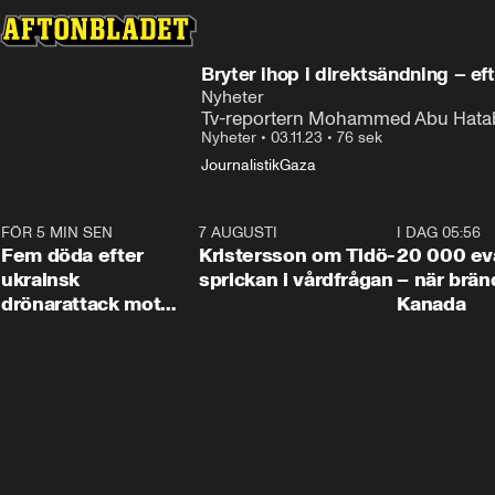
Bryter ihop i direktsändning – ef
Nyheter
Tv-reportern Mohammed Abu Hatab dö
Nyheter
•
03.11.23
•
76 sek
Journalistik
Gaza
FÖR 5 MIN SEN
0:29
7 AUGUSTI
0:42
I DAG 05:56
Fem döda efter
Kristersson om Tidö-
20 000 ev
ukrainsk
sprickan i vårdfrågan
– när brän
drönarattack mot
Kanada
bostadshus