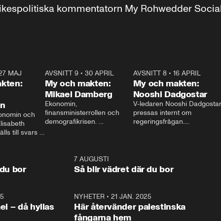
r inrikespolitiska kommentatorn My Rohwedder Soci
27 MAJ
3:51
AVSNITT 9
•
30 APRIL
24:00
AVSNITT 8
•
16 APRIL
25:1
kten:
My och makten:
My och makten:
Mikael Damberg
Nooshi Dadgostar
on
Ekonomin, 
V-ledaren Nooshi Dadgostar
finansministerrollen och 
pressas internt om 
onomin och 
demografikrisen. 
regeringsfrågan.

lisabeth 
Oppositionen ställs till svars 
I Aftonbladets 
ls till svars 
när Socialdemokraternas 
partiledarutfrågning ”My 
stern gästar 
Mikael Damberg gästar My 
och Makten” sätter hon ner 
My och Makten. 
och Makten. 
foten mot kritikerna:

1:06
7 AUGUSTI
1:0
– Vi ställer upp i val. Ska vi 
 du bor
Så blir vädret där du bor
vara med så sitter vi förstås 
25
1:22
NYHETER
•
21 JAN. 2025
0:5
ael – då hyllas
Här återvänder palestinska
fångarna hem