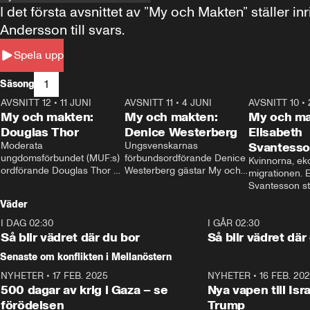
I det första avsnittet av ”My och Makten” ställe
Andersson till svars.
Spela upp
1
Säsong
AVSNITT 12
•
11 JUNI
26:27
AVSNITT 11
•
4 JUNI
23:40
AVSNITT 10
•
My och makten:
My och makten:
My och ma
Douglas Thor
Denice Westerberg
Elisabeth
Moderata 
Ungsvenskarnas 
Svantess
ungdomsförbundet (MUF:s) 
förbundsordförande Denice 
Kvinnorna, ek
ordförande Douglas Thor 
Westerberg gästar My och 
migrationen. E
gästar My och makten. I 
makten. I avsnittet 
Svantesson stäl
avsnittet diskuteras 
diskuteras migrationsfrågan 
när finansmini
Väder
tonårsutvisningarna och hur 
och hur SD ska locka 
Moderaterna ska locka 
kvinnliga väljare. 
I DAG 02:30
1:06
I GÅR 02:30
väljare till valet i höst. 
Så blir vädret där du bor
Så blir vädret där
Senaste om konflikten i Mellanöstern
NYHETER
•
17 FEB. 2025
0:45
NYHETER
•
16 FEB. 20
500 dagar av krig i Gaza – se
Nya vapen till Isr
förödelsen
Trump