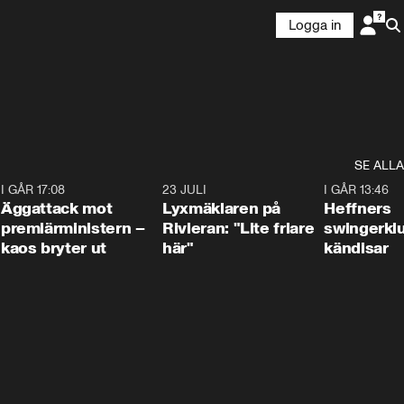
Logga in
SE ALLA
6
I GÅR 17:08
0:37
23 JULI
2:02
I GÅR 13:46
Äggattack mot
Lyxmäklaren på
Heffners
premiärministern –
Rivieran: "Lite friare
swingerklu
kaos bryter ut
här"
kändisar