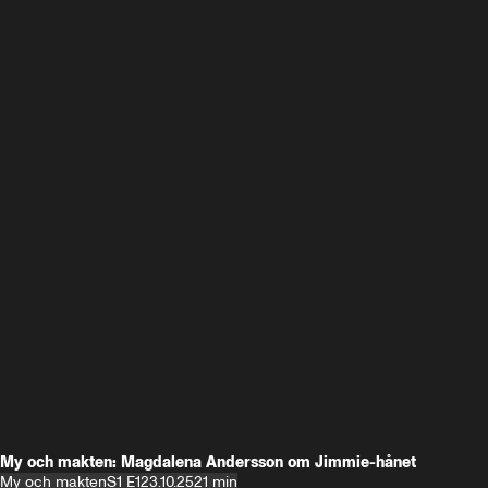
My och makten: Magdalena Andersson om Jimmie-hånet
My och makten
S1 E1
23.10.25
21 min