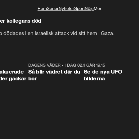
Hem
Serier
Nyheter
Sport
Nöje
Mer
Livsstil
ter kollegans död
dades i en israelisk attack vid sitt hem i Gaza.
Vi dör en efter en.
0:38
DAGENS VÄDER
•
I DAG 02:30
1:06
I GÅR 19:15
0:3
akuerade
Så blir vädret där du
Se de nya UFO-
der gäckar
bor
bilderna