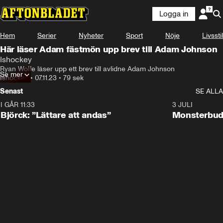
Logga in
Hem
Serier
Nyheter
Sport
Nöje
Livsstil
Här läser Adam fästmön upp brev till Adam Johnson
Ishockey
Ryan Wolfe läser upp ett brev till avlidne Adam Johnson
Se mer
Ishockey
•
07.11.23
•
79 sek
Senast
SE ALLA
I GÅR 11:33
2:08
3 JULI
Björck: ”Lättare att andas”
Monsterbud 