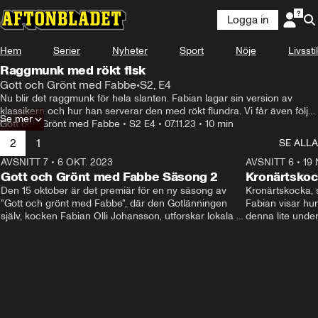
Logga in
Hem
Serier
Nyheter
Sport
Nöje
Livsstil
Raggmunk med rökt fisk
Gott och Grönt med Fabbe
•
S2, E4
Nu blir det raggmunk för hela slanten. Fabian lagar sin version av 
klassikern och hur han serverar den med rökt flundra. Vi får även följa 
Se mer
med till ett av Gotlands fiskrökerier och lära oss mer om hur dem röker 
Gott och Grönt med Fabbe
•
S2 E4
•
07.11.23
•
10 min
fisk på ett lite annorlunda vis.
2
1
SE ALLA
AVSNITT 7
•
6 OKT. 2023
0:40
AVSNITT 6
•
19 
Gott och Grönt med Fabbe Säsong 2
Kronärtskoc
Den 15 oktober är det premiär för en ny säsong av 
Kronärtskocka, 
"Gott och grönt med Fabbe", där den Gotlänningen 
Fabian visar hu
själv, kocken Fabian Olli Johansson, utforskar lokala 
denna lite underl
råvaror, träffar härliga människor och inspirerar med 
olika sätt.
matlagning. Det är en upplevelse som matälskare inte 
bör missa.