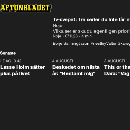
Tv-svepet: Tre serier du inte får m
Nöje
Vilka serier ska du egentligen prior
Nöje
•
07.11.23
•
4 min
Börje Salming
Jason Priestley
Valter Skars
Senaste
I DAG 10:42
1:04
4 AUGUSTI
0:24
3 AUGUSTI
Lasse Holm sätter
Beskedet om nästa
This or th
plus på livet
år: ”Bestämt mig”
Dara: ”Väg