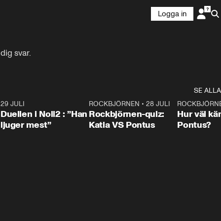
Logga in
dig svar.
SE ALLA
9
29 JULI
0:47
ROCKBJÖRNEN
•
28 JULI
0:15
ROCKBJÖRN
Duellen i Noll2 : ”Han
Rockbjörnen-quiz:
Hur väl kä
ljuger mest”
Katia VS Pontus
Pontus?