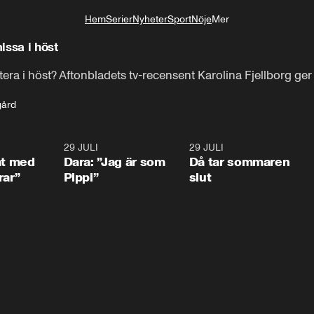
Hem
Serier
Nyheter
Sport
Nöje
Mer
Livsstil
issa i höst
itera i höst? Aftonbladets tv-recensent Karolina Fjellborg ger 
gård
1:02
29 JULI
0:41
29 JULI
0:3
at med
Dara: ”Jag är som
Då tar sommaren
rar”
Pippi”
slut