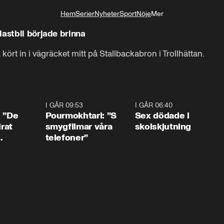
Hem
Serier
Nyheter
Sport
Nöje
Mer
Livsstil
lastbil började brinna
a kört in i vägräcket mitt på Stallbackabron i Trollhättan.
1:54
I GÅR 09:53
1:36
I GÅR 06:40
0:4
: ”De
Pourmokhtari: ”S
Sex dödade i
irat
smygfilmar våra
skolskjutning
telefoner”
ns”