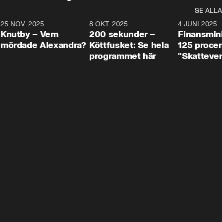
SE ALLA
3
25 NOV. 2025
31:05
8 OKT. 2025
4:29
4 JUNI 2025
Knutby – Vem
200 sekunder –
Finansmin
mördade Alexandra?
Köttfusket: Se hela
125 procent
programmet här
"Skattever
viktig uppg