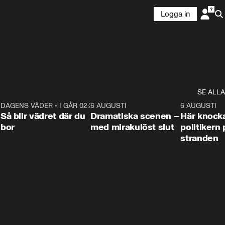
Logga in
SE ALLA
7
DAGENS VÄDER
•
I GÅR 02:30
1:06
6 AUGUSTI
0:42
6 AUGUSTI
Så blir vädret där du
Dramatiska scenen –
Här knock
bor
med mirakulöst slut
politikern 
stranden