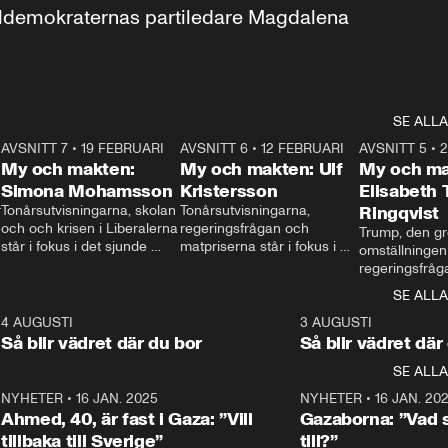
aldemokraternas partiledare Magdalena 
SE ALLA
7
AVSNITT 7
•
19 FEBRUARI
24:30
AVSNITT 6
•
12 FEBRUARI
27:30
AVSNITT 5
•
My och makten:
My och makten: Ulf
My och ma
Simona Mohamsson
Kristersson
Elisabeth
 
Tonårsutvisningarna, skolan 
Tonårsutvisningarna, 
Ringqvist
och och krisen i Liberalerna 
regeringsfrågan och 
Trump, den gr
står i fokus i det sjunde 
matpriserna står i fokus i 
omställningen
avsnittet av ”My och 
det sjätte avsnittet av ”My 
regeringsfråga
makten”. Se när 
och makten”. Se när 
centrum i det 
SE ALLA
Aftonbladets inrikespolitiska 
Aftonbladets inrikespolitiska 
avsnittet av ”
kommentator My 
kommentator My 
6
4 AUGUSTI
1:06
3 AUGUSTI
Makten”. Se nä
Rohwedder ställer 
Rohwedder ställer 
Så blir vädret där du bor
Så blir vädret där
Aftonbladets in
utbildnings- och 
statsminister Ulf Kristersson 
kommentator 
SE ALLA
integrationsminister Simona 
till svars.
Rohwedder stäl
Mohamsson till svars.
Centerpartiets
2
NYHETER
•
16 JAN. 2025
1:01
NYHETER
•
16 JAN. 20
Thand Ring till
Ahmed, 40, är fast i Gaza: ”Vill
Gazaborna: ”Vad s
tillbaka till Sverige”
till?”