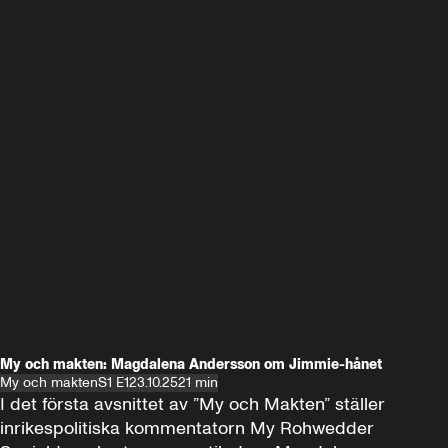
My och makten: Magdalena Andersson om Jimmie-hånet
My och makten
S1 E1
23.10.25
21 min
I det första avsnittet av ”My och Makten” ställer 
inrikespolitiska kommentatorn My Rohwedder 