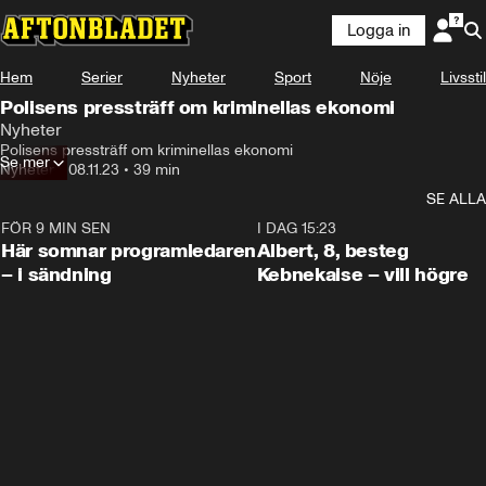
Logga in
Hem
Serier
Nyheter
Sport
Nöje
Livsstil
Polisens pressträff om kriminellas ekonomi
Nyheter
Polisens pressträff om kriminellas ekonomi
Se mer
Nyheter
•
08.11.23
•
39 min
SE ALLA
FÖR 9 MIN SEN
0:45
I DAG 15:23
Här somnar programledaren
Albert, 8, besteg
– i sändning
Kebnekaise – vill högre