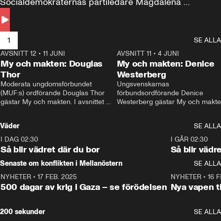
Socialdemokraternas partiledare Magdalena 
Andersson till svars.
1
SE ALLA
AVSNITT 12
•
11 JUNI
26:27
AVSNITT 11
•
4 JUNI
2
My och makten: Douglas
My och makten: Denice
Thor
Westerberg
Moderata ungdomsförbundet 
Ungsvenskarnas 
(MUF:s) ordförande Douglas Thor 
förbundsordförande Denice 
gästar My och makten. I avsnittet 
Westerberg gästar My och makten.
diskuteras tonårsutvisningarna och 
avsnittet diskuteras migrationsfrå
hur Moderaterna ska locka väljare till 
och hur SD ska locka kvinnliga 
Väder
SE ALLA
valet i höst. 
väljare. 
I DAG 02:30
1:06
I GÅR 02:30
Så blir vädret där du bor
Så blir vädr
Senaste om konflikten i Mellanöstern
SE ALLA
NYHETER
•
17 FEB. 2025
0:45
NYHETER
•
16 F
500 dagar av krig i Gaza – se förödelsen
Nya vapen ti
200 sekunder
SE ALLA