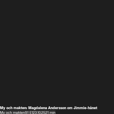
My och makten: Magdalena Andersson om Jimmie-hånet
My och makten
S1 E1
23.10.25
21 min