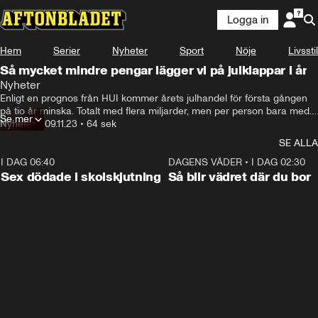
Logga in
Hem
Serier
Nyheter
Sport
Nöje
Livsstil
Så mycket mindre pengar lägger vi på julklappar i år
Nyheter
-och då spår man att i december kommer vi att handla för 8 
Enligt en prognos från HUI kommer årets julhandel för första gången 
300 kronor per person.
på tio år minska. Totalt med flera miljarder, men per person bara med 
Se mer
200 kronor. Magnus Hjelmér, vardagsekonom, förklarar varför.
Nyheter
•
09.11.23
•
64 sek
SE ALLA
I DAG 06:40
0:47
DAGENS VÄDER
•
I DAG 02:30
Sex dödade i skolskjutning
Så blir vädret där du bor