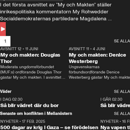
I det första avsnittet av ”My och Makten” ställer 
inrikespolitiska kommentatorn My Rohwedder 
Socialdemokraternas partiledare Magdalena 
Andersson till svars.
1
SE ALLA
AVSNITT 12
•
11 JUNI
26:27
AVSNITT 11
•
4 JUNI
2
My och makten: Douglas
My och makten: Denice
Thor
Westerberg
Moderata ungdomsförbundet 
Ungsvenskarnas 
(MUF:s) ordförande Douglas Thor 
förbundsordförande Denice 
gästar My och makten. I avsnittet 
Westerberg gästar My och makten.
diskuteras tonårsutvisningarna och 
avsnittet diskuteras migrationsfrå
hur Moderaterna ska locka väljare till 
och hur SD ska locka kvinnliga 
Väder
SE ALLA
valet i höst. 
väljare. 
I DAG 02:30
1:06
I GÅR 02:30
Så blir vädret där du bor
Så blir vädr
Senaste om konflikten i Mellanöstern
SE ALLA
NYHETER
•
17 FEB. 2025
0:45
NYHETER
•
16 F
500 dagar av krig i Gaza – se förödelsen
Nya vapen ti