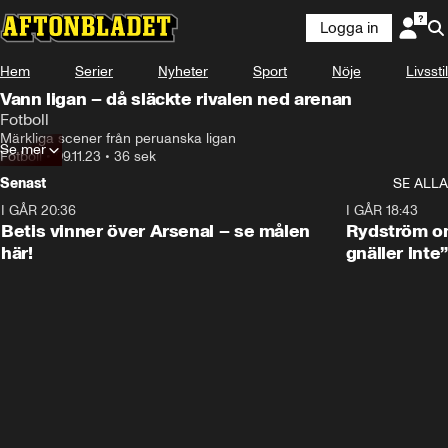
Logga in
Hem
Serier
Nyheter
Sport
Nöje
Livsstil
Vann ligan – då släckte rivalen ned arenan
Fotboll
Märkliga scener från peruanska ligan
Se mer
Fotboll
•
09.11.23
•
36 sek
Senast
SE ALLA
I GÅR 20:36
1:30
I GÅR 18:43
Betis vinner över Arsenal – se målen
Rydström om
här!
gnäller inte”