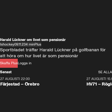
Harald Lückner om livet som pensionär
Ishockey
09.11.23
4 min
Plus
Sportbladet träffar Harald Lückner på golfbanan för 
att höra om hur livet är som pensionär
Skaffa Plus
Logga in
Senast
SE ALLA
27 AUGUSTI 22:00
27 AUGUSTI 15:
Plus
Plus
Färjestad – Örebro
HV71 – Rögl