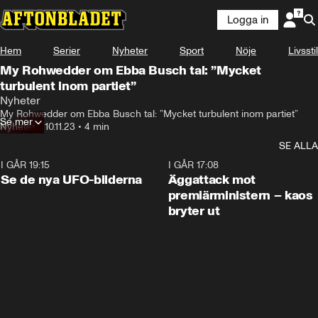
Logga in
Hem
Serier
Nyheter
Sport
Nöje
Livsstil
My Rohwedder om Ebba Busch tal: ”Mycket
turbulent inom partiet”
Nyheter
My Rohwedder om Ebba Busch tal: ”Mycket turbulent inom partiet”
Se mer
Nyheter
•
10.11.23
•
4 min
SE ALLA
I GÅR 19:15
0:36
I GÅR 17:08
Se de nya UFO-bilderna
Äggattack mot
premiärministern – kaos
bryter ut