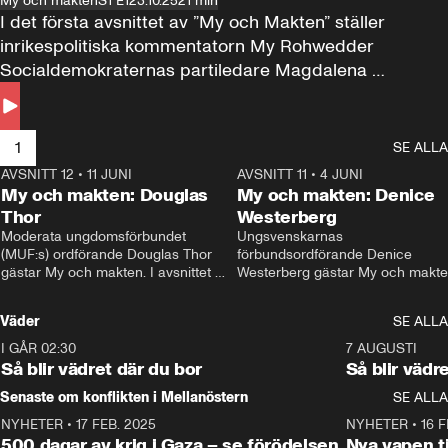
My och makten
S1 E1
23.10.25
21 min
I det första avsnittet av ”My och Makten” ställer 
inrikespolitiska kommentatorn My Rohwedder 
Socialdemokraternas partiledare Magdalena 
Andersson till svars.
1
SE ALLA
AVSNITT 12
•
11 JUNI
26:27
AVSNITT 11
•
4 JUNI
2
My och makten: Douglas
My och makten: Denice
Thor
Westerberg
Moderata ungdomsförbundet 
Ungsvenskarnas 
(MUF:s) ordförande Douglas Thor 
förbundsordförande Denice 
gästar My och makten. I avsnittet 
Westerberg gästar My och makten.
diskuteras tonårsutvisningarna och 
avsnittet diskuteras migrationsfrå
hur Moderaterna ska locka väljare till 
och hur SD ska locka kvinnliga 
Väder
SE ALLA
valet i höst. 
väljare. 
I GÅR 02:30
1:06
7 AUGUSTI
Så blir vädret där du bor
Så blir vädr
Senaste om konflikten i Mellanöstern
SE ALLA
NYHETER
•
17 FEB. 2025
0:45
NYHETER
•
16 F
500 dagar av krig i Gaza – se förödelsen
Nya vapen ti