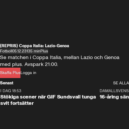
(REPRIS) Coppa Italia: Lazio-Genoa
Fotboll
05.12.23
135 min
Plus
Se matchen i Coppa Italia, mellan Lazio och Genoa 
med plus. Avspark 21:00.
Skaffa Plus
Logga in
Senast
SE ALLA
I DAG 18:53
1:44
DAMALLSVENS
Stökiga scener när GIF Sundsvall tunga
16-åring sä
svit fortsätter