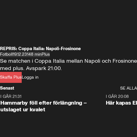
REPRIS: Coppa Italia: Napoli-Frosinone
Fotboll
19.12.23
148 min
Plus
Se matchen i Coppa Italia mellan Napoli och Frosinone 
med plus. Avspark 21:00.
Skaffa Plus
Logga in
Senast
SE ALLA
I GÅR 21:31
1:28
I GÅR 20:08
Hammarby föll efter förlängning –
Här kapas El
utslaget ur kvalet