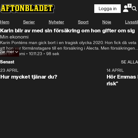
Logga in
Hem
Serier
Nyheter
Sport
Nöje
Livsstil
Karin blir av med sin försäkring om hon gifter om sig
Min ekonomi
Karin Ponténs man gick bort i en tragisk olycka 2020. Hon fick då veta 
att hon var förmånstagare till en försäkring i Alecta. Men försäkringen 
Se mer
upphör att gälla om hon gifter om sig.
Min ekonomi
•
10.11.23
•
98 sek
Senast
SE ALLA
23 APRIL
1:08
14 APRIL
Hur mycket tjänar du?
Hör Emmas bä
risk"