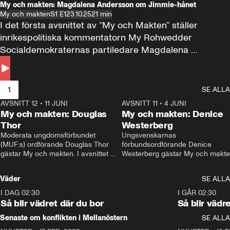
My och makten: Magdalena Andersson om Jimmie-hånet
My och makten
S1 E1
23.10.25
21 min
I det första avsnittet av ”My och Makten” ställer 
inrikespolitiska kommentatorn My Rohwedder 
Socialdemokraternas partiledare Magdalena 
Andersson till svars.
1
SE ALLA
AVSNITT 12
•
11 JUNI
26:27
AVSNITT 11
•
4 JUNI
2
My och makten: Douglas
My och makten: Denice
Thor
Westerberg
Moderata ungdomsförbundet 
Ungsvenskarnas 
(MUF:s) ordförande Douglas Thor 
förbundsordförande Denice 
gästar My och makten. I avsnittet 
Westerberg gästar My och makten.
diskuteras tonårsutvisningarna och 
avsnittet diskuteras migrationsfrå
hur Moderaterna ska locka väljare till 
och hur SD ska locka kvinnliga 
Väder
SE ALLA
valet i höst. 
väljare. 
I DAG 02:30
1:06
I GÅR 02:30
Så blir vädret där du bor
Så blir vädr
Senaste om konflikten i Mellanöstern
SE ALLA