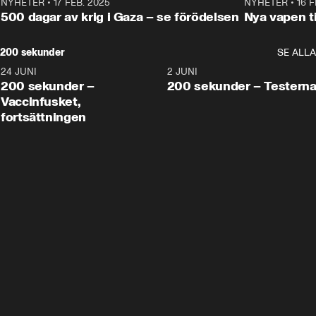
NYHETER
•
17 FEB. 2025
0:45
NYHETER
•
16 F
500 dagar av krig i Gaza – se förödelsen
Nya vapen ti
200 sekunder
SE ALLA
24 JUNI
5:00
2 JUNI
200 sekunder –
200 sekunder – Testern
Vaccinfusket,
fortsättningen