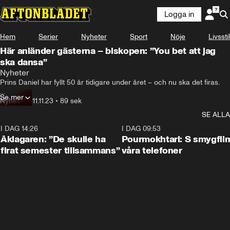
Logga in
Hem
Serier
Nyheter
Sport
Nöje
Livsstil
Här anländer gästerna – biskopen: ”You bet att jag
ska dansa”
Två månader efter att han fyllde 50 så 

Nyheter
vankas det kalas här på Kungliga slottet i Stockholm.
Prins Daniel har fyllt 50 år tidigare under året – och nu ska det firas. 

Se mer
Här anländer gästerna till festligheterna vid Stockholms slott.
Nyheter
•
11.11.23
•
89 sek
SE ALLA
I DAG 14:26
1:54
I DAG 09:53
Åklagaren: ”De skulle ha
Pourmokhtari: S smygfil
firat semester tillsammans”
våra telefoner