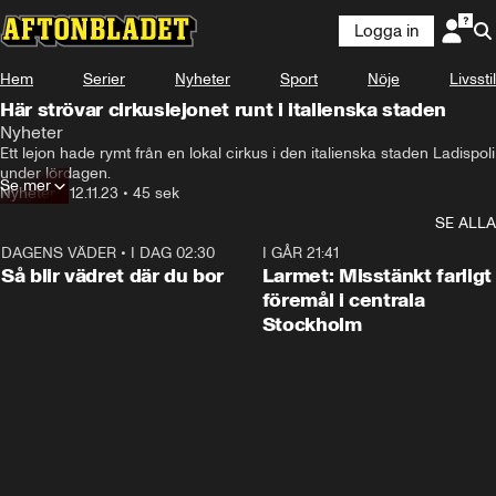
Logga in
Hem
Serier
Nyheter
Sport
Nöje
Livsstil
Här strövar cirkuslejonet runt i italienska staden
Nyheter
Ett lejon hade rymt från en lokal cirkus i den italienska staden Ladispoli 
under lördagen.
Se mer
Nyheter
•
12.11.23
•
45 sek
SE ALLA
DAGENS VÄDER
•
I DAG 02:30
1:06
I GÅR 21:41
Så blir vädret där du bor
Larmet: Misstänkt farligt
föremål i centrala
Stockholm