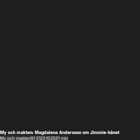
My och makten: Magdalena Andersson om Jimmie-hånet
My och makten
S1 E1
23.10.25
21 min