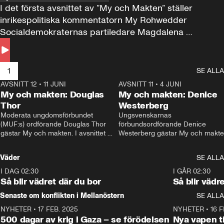
I det första avsnittet av ”My och Makten” ställer 
inrikespolitiska kommentatorn My Rohwedder 
Socialdemokraternas partiledare Magdalena 
Andersson till svars.
1
SE ALLA
AVSNITT 12
•
11 JUNI
26:27
AVSNITT 11
•
4 JUNI
2
My och makten: Douglas
My och makten: Denice
Thor
Westerberg
Moderata ungdomsförbundet 
Ungsvenskarnas 
(MUF:s) ordförande Douglas Thor 
förbundsordförande Denice 
gästar My och makten. I avsnittet 
Westerberg gästar My och makten.
diskuteras tonårsutvisningarna och 
avsnittet diskuteras migrationsfrå
hur Moderaterna ska locka väljare till 
och hur SD ska locka kvinnliga 
Väder
SE ALLA
valet i höst. 
väljare. 
I DAG 02:30
1:06
I GÅR 02:30
Så blir vädret där du bor
Så blir vädr
Senaste om konflikten i Mellanöstern
SE ALLA
NYHETER
•
17 FEB. 2025
0:45
NYHETER
•
16 F
500 dagar av krig i Gaza – se förödelsen
Nya vapen ti