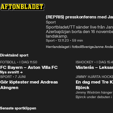
(REPRIS) presskonferens med J
Sport
Sportbladet/TT sänder live från Ja
Azerbajdzjan borta den 16 november
landskamp.
Sport
•
13.11.23
•
59 min
Herrlandslaget i fotboll
Sverige
Janne Ande
Direktsänd sport
FOTBOLL
•
I DAG 11:50
ISHOCKEY
•
I DAG 15:
Plus
Plus
FC Bayern – Aston Villa FC
Västerås – Leksa
Nya avsnitt →
SPORT
•
7 JUNI
16:36
JIMMY HJÄRTA HOCK
Gör löptester med Andreas
En dag med Tre K
Almgren
Björck
Jimmy Wixtröm hänger 
Björck under debuten i
Senaste sportklippen