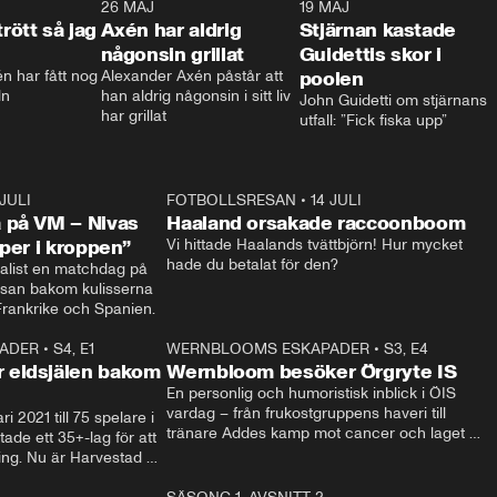
0:30
26 MAJ
0:31
19 MAJ
0:4
trött så jag
Axén har aldrig
Stjärnan kastade
någonsin grillat
Guidettis skor i
 har fått nog 
Alexander Axén påstår att 
poolen
ln
han aldrig någonsin i sitt liv 
John Guidetti om stjärnans 
har grillat
utfall: ”Fick fiska upp”
 JULI
36:52
FOTBOLLSRESAN
•
14 JULI
0:3
 på VM – Nivas
Haaland orsakade raccoonboom
yper i kroppen”
Vi hittade Haalands tvättbjörn! Hur mycket 
hade du betalat för den?
list en matchdag på 
esan bakom kulisserna 
på semifinalen mellan Frankrike och Spanien. 
ADER
•
S4, E1
32:14
WERNBLOOMS ESKAPADER
•
S3, E4
33:1
Plus
 eldsjälen bakom
Wernbloom besöker Örgryte IS
En personlig och humoristisk inblick i ÖIS 
vardag – från frukostgruppens haveri till 
i 2021 till 75 spelare i 
tränare Addes kamp mot cancer och laget 
de ett 35+-lag för att 
som siktar mot Allsvenskan.
ing. Nu är Harvestad 
ch Wernbloom kliver 