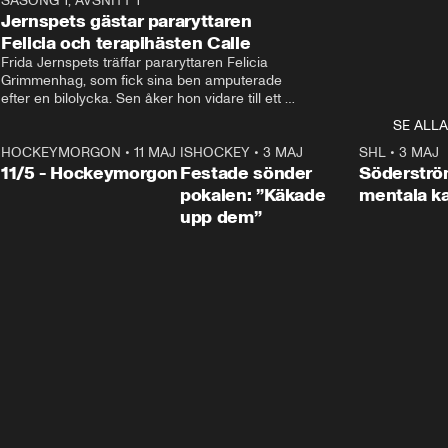
0
SÄSONG 1, AVSNITT 1
25:12
Jernspets gästar pararyttaren
Felicia och terapihästen Calle
Frida Jernspets träffar pararyttaren Felicia 
Grimmenhag, som fick sina ben amputerade 
efter en bilolycka. Sen åker hon vidare till ett 
vård- och omsorgsboende med den 76 
SE ALLA
centimeter höga terapihästen Calle.
HOCKEYMORGON
•
11 MAJ
ISHOCKEY
•
3 MAJ
0:22
SHL
•
3 MAJ
n
11/5 - Hockeymorgon
Festade sönder
Söderströ
pokalen: ”Käkade
mentala 
upp dem”