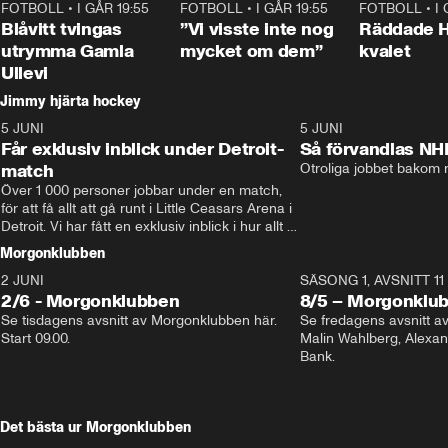
FOTBOLL
•
I GÅR 19:55
0:29
FOTBOLL
•
I GÅR 19:55
1:56
FOTBOLL
•
I
Blåvitt tvingas
”Vi visste inte nog
Räddade 
utrymma Gamla
mycket om dem”
kvalet
Ullevi
Jimmy hjärta hockey
5 JUNI
11:14
5 JUNI
Får exklusiv inblick under Detroit-
Så förvandlas NH
match
Otroliga jobbet bakom r
Över 1 000 personer jobbar under en match, 
för att få allt att gå runt i Little Ceasars Arena i 
Detroit. Vi har fått en exklusiv inblick i hur allt 
fungerar inför och under match i världens 
Morgonklubben
bästa hockeyliga
2 JUNI
SÄSONG 1, AVSNITT 11
2/6 - Morgonklubben
8/5 – Morgonklu
Se tisdagens avsnitt av Morgonklubben här. 
Se fredagens avsnitt 
Start 09.00. 
Malin Wahlberg, Alexa
Bank. 
Det bästa ur Morgonklubben