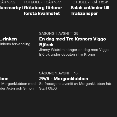
 GÅR 18:52
2:17
FOTBOLL
•
I GÅR 18:51
2:17
FOTBOLL
•
I GÅR 12:41
0:4
Hammarby i
Göteborg förlorar
Salah anländer till
första kvalmötet
Trabzonspor
1:04
SÄSONG 1, AVSNITT 29
17:3
L-rinken
En dag med Tre Kronors Viggo
inkens förvandling
Björck
Jimmy Wixtröm hänger en dag med Viggo 
Björck under debuten i Tre Kronor
SÄSONG 1, AVSNITT 16
bben
29/5 - Morgonklubben
av Morgonklubben med 
Se fredagens avsnitt av Morgonklubben här. 
nder Axén och Simon 
Start 09.00. 