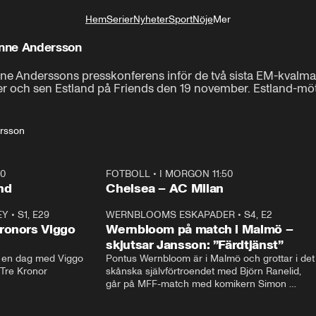
Hem
Serier
Nyheter
Sport
Nöje
Mer
Livsstil
anne Andersson
nne Anderssons presskonferens inför de två sista EM-kvalma
 och sen Estland på Friends den 19 november. Estland-möte
rsson
40
FOTBOLL
•
I MORGON 11:50
Plus
nd
Chelsea – AC Milan
EY
•
S1, E29
17:38
WERNBLOOMS ESKAPADER
•
S4, E2
38:2
ronors Viggo
Wernbloom på match i Malmö –
skjutsar Jansson: ”Färdtjänst”
en dag med Viggo 
Pontus Wernbloom är i Malmö och grottar i det 
 Tre Kronor
skånska självförtroendet med Björn Ranelid, 
går på MFF-match med komikern Simon 
”Chippen” Svensson och hjälper skadade 
stjärnbacken Pontus Jansson hem. 