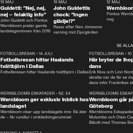
3
19 MAJ
0:39
19 MAJ
0:34
12 MAJ
Guidetti: ”Nej, nej,
John Guidettis
Wernbloom
nej – felaktig info”
chock: ”Ingen
Pontus Wernbl
nog
John Guidetti och Pontus 
glädje!?”
Wernbloom pratar gamla 
Rasar efter Neo Jönssons 
landslagsminnen från 2016
varning mot Djurgården
SE ALLA
8
FOTBOLLSRESAN
•
14 JULI
41:35
FOTBOLLSRESAN
•
10
Fotbollsresan hittar Haalands
Här bryter de ih
tvättbjörn i Dallas
dans
Fotbollsresan hittar Haalands tvättbjörn i Dallas
Erik Niva och Linn Nord
skratta när de får se 
dans inför Frankrikes st
VM-kvartsfinalen. 
4
WERNBLOOMS ESKAPADER
•
S2, E4
24:20
WERNBLOOMS ESKAP
Plus
Wernbloom ger exklusiv inblick hos
Wernbloom går på
landslaget
Göteborg
Wernbloom visar upp landslagets inre: Så äter 
Wernblooms Eskapader:
de – får rundtur i omklädningsrummet
Mutumba och Oisin Cant
Blåvitt med Thomas Bo