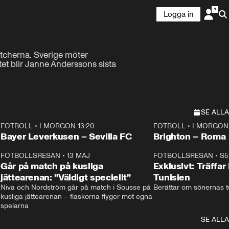
Logga in
tcherna. Sverige möter 
t blir Janne Anderssons sista 
SE ALLA
FOTBOLL
•
I MORGON 13:20
FOTBOLL
•
I MORGON 
Plus
Plus
Bayer Leverkusen – Sevilla FC
Brighton – Roma
3
FOTBOLLSRESAN
•
13 MAJ
33:19
FOTBOLLSRESAN
•
S5
Går på match på kusliga
Exklusivt: Träffar
jättearenan: ”Väldigt speciellt”
Tunisien
Niva och Nordström går på match i Sousse på 
Berättar om sönernas tu
kusliga jättearenan – flaskorna flyger mot egna 
spelarna 
SE ALLA