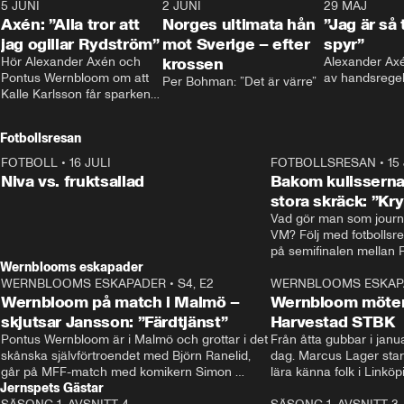
5 JUNI
0:44
2 JUNI
0:26
29 MAJ
Axén: ”Alla tror att
Norges ultimata hån
”Jag är så 
jag ogillar Rydström”
mot Sverige – efter
spyr”
Hör Alexander Axén och 
krossen
Alexander Axén
Pontus Wernbloom om att 
av handsrege
Per Bohman: ”Det är värre”
Kalle Karlsson får sparken 
från Bajen och att Henrik 
Rydström tar över
Fotbollsresan
FOTBOLL
•
16 JULI
0:44
FOTBOLLSRESAN
•
15
Niva vs. fruktsallad
Bakom kulisserna
stora skräck: ”Kr
Vad gör man som journa
VM? Följ med fotbollsr
Wernblooms eskapader
WERNBLOOMS ESKAPADER
•
S4, E2
38:23
WERNBLOOMS ESKAP
Wernbloom på match i Malmö –
Wernbloom möter
skjutsar Jansson: ”Färdtjänst”
Harvestad STBK
Pontus Wernbloom är i Malmö och grottar i det 
Från åtta gubbar i januar
skånska självförtroendet med Björn Ranelid, 
dag. Marcus Lager starta
går på MFF-match med komikern Simon 
lära känna folk i Linköp
Jernspets Gästar
”Chippen” Svensson och hjälper skadade 
STBK en institution – o