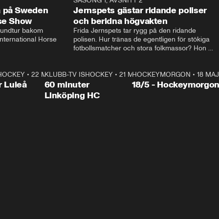
14:14
SÄSONG 1, AVSNITT 2
24:5
a på Sweden
Jernspets gästar ridande poliser
rse Show
och beridna högvakten
rundtur bakom 
Frida Jernspets tar rygg på den ridande 
ternational Horse 
polisen. Hur tränas de egentligen för stökiga 
fotbollsmatcher och stora folkmassor? Hon 
hälsar även på hos beridna högvakten, som 
den här dagen ska byta av högvakten, som 
SHOCKEY
1:00:28
•
22 MAJ
KLUBB-TV ISHOCKEY
vaktar slottet.
1:00:18
•
21 MAJ
HOCKEYMORGON
•
18 MAJ
Plus
r Luleå
60 minuter
18/5 - Hockeymorgo
Linköping HC