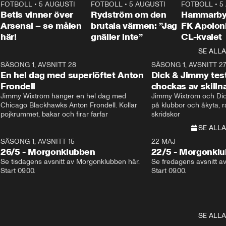
2
FOTBOLL
•
5 AUGUSTI
1:30
FOTBOLL
•
5 AUGUSTI
0:46
FOTBOLL
•
5
Betis vinner över
Rydström om den
Hammarby 
Arsenal – se målen
brutala värmen: ”Jag
FK Apoloni
här!
gnäller inte”
CL-kvalet
SE ALLA
8
SÄSONG 1, AVSNITT 28
20:38
SÄSONG 1, AVSNITT 2
Plus
En hel dag med superlöftet Anton
Dick & Jimmy test
Frondell
chockas av skill
Jimmy Wixtröm hänger en hel dag med 
Jimmy Wixtröm och Dick
Chicago Blackhawks Anton Frondell. Kollar 
på klubbor och åkyta, r
pojkrummet, bakar och firar farfar
skridskor 
SE ALLA
SÄSONG 1, AVSNITT 15
22 MAJ
26/5 - Morgonklubben
22/5 - Morgonkl
Se tisdagens avsnitt av Morgonklubben här. 
Se fredagens avsnitt a
Start 09.00. 
Start 09.00. 
SE ALLA