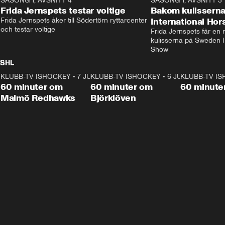
SÄSONG 1, AVSNITT 4
stjärnbacken Pontus Jansson hem. 
13:37
rakt in i värmen.
SÄSONG 1, AVSNITT 3
Frida Jernspets testar voltige
Bakom kulissern
Frida Jernspets åker till Södertörn ryttarcenter 
International Ho
och testar voltige
Frida Jernspets får en 
kulisserna på Sweden In
Show
SHL
KLUBB-TV ISHOCKEY
1:02:53
•
7 JUNI
KLUBB-TV ISHOCKEY
1:00:59
•
6 JUNI
KLUBB-TV I
Plus
Plus
60 minuter om
60 minuter om
60 minute
Malmö Redhawks
Björklöven