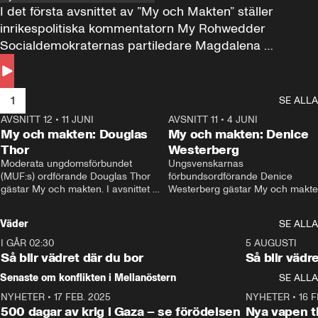
I det första avsnittet av ”My och Makten” ställer 
inrikespolitiska kommentatorn My Rohwedder 
Socialdemokraternas partiledare Magdalena 
Andersson till svars.
1
SE ALLA
AVSNITT 12
•
11 JUNI
26:27
AVSNITT 11
•
4 JUNI
2
My och makten: Douglas
My och makten: Denice
Thor
Westerberg
Moderata ungdomsförbundet 
Ungsvenskarnas 
(MUF:s) ordförande Douglas Thor 
förbundsordförande Denice 
gästar My och makten. I avsnittet 
Westerberg gästar My och makten.
diskuteras tonårsutvisningarna och 
avsnittet diskuteras migrationsfrå
hur Moderaterna ska locka väljare till 
och hur SD ska locka kvinnliga 
Väder
SE ALLA
valet i höst. 
väljare. 
I GÅR 02:30
1:06
5 AUGUSTI
Så blir vädret där du bor
Så blir vädr
Senaste om konflikten i Mellanöstern
SE ALLA
NYHETER
•
17 FEB. 2025
0:45
NYHETER
•
16 F
500 dagar av krig i Gaza – se förödelsen
Nya vapen ti