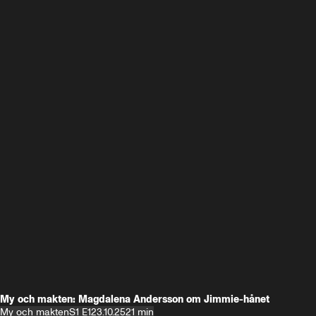
My och makten: Magdalena Andersson om Jimmie-hånet
My och makten
S1 E1
23.10.25
21 min