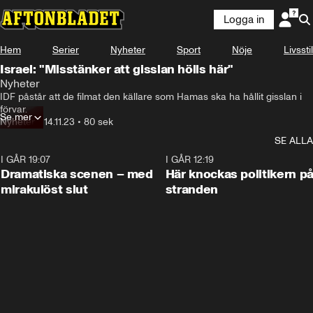
Logga in
Hem
Serier
Nyheter
Sport
Nöje
Livsstil
Israel: "Misstänker att gisslan hölls här"
Nyheter
IDF påstår att de filmat den källare som Hamas ska ha hållit gisslan i 
förvar.
Se mer
Nyheter
•
14.11.23
•
80 sek
SE ALLA
I GÅR 19:07
0:42
I GÅR 12:19
Dramatiska scenen – med
Här knockas politikern p
mirakulöst slut
stranden