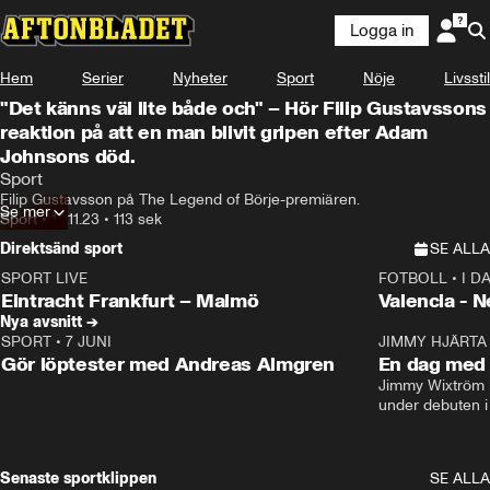
Logga in
Hem
Serier
Nyheter
Sport
Nöje
Livsstil
"Det känns väl lite både och" – Hör Filip Gustavssons
reaktion på att en man blivit gripen efter Adam
Johnsons död.
Sport
Filip Gustavsson på The Legend of Börje-premiären.
Se mer
Sport
•
14.11.23
•
113 sek
Direktsänd sport
SE ALLA
SPORT LIVE
FOTBOLL
•
I D
LIVE
Plus
Plus
Eintracht Frankfurt – Malmö
Valencia - 
Nya avsnitt →
SPORT
•
7 JUNI
16:36
JIMMY HJÄRTA
Gör löptester med Andreas Almgren
En dag med 
Jimmy Wixtröm 
under debuten i
Senaste sportklippen
SE ALLA