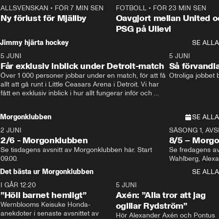
ALLSVENSKAN
•
FÖR 7 MIN SEN
0:37
FOTBOLL
•
FÖR 23 MIN SEN
Ny förlust för Mjällby
Oavgjort mellan United o
PSG på Ullevi
Jimmy hjärta hockey
SE ALLA
5 JUNI
11:14
5 JUNI
Får exklusiv inblick under Detroit-match
Så förvandl
Över 1 000 personer jobbar under en match, för att få 
Otroliga jobbet
allt att gå runt i Little Ceasars Arena i Detroit. Vi har 
fått en exklusiv inblick i hur allt fungerar inför och 
under match i världens bästa hockeyliga
Morgonklubben
SE ALLA
2 JUNI
SÄSONG 1, AVSN
2/6 - Morgonklubben
8/5 – Morg
Se tisdagens avsnitt av Morgonklubben här. Start 
Se fredagens av
09.00. 
Det bästa ur Morgonklubben
SE ALLA
I GÅR 12:20
1:14
5 JUNI
”Höll barnet hemligt”
Axén: ”Alla tror att jag
Wernblooms Keisuke Honda-
ogillar Rydström”
anekdoter i senaste avsnittet av 
Hör Alexander Axén och Pontus 