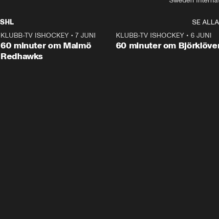
Sweden Interna
SHL
SE ALLA
KLUBB-TV ISHOCKEY
•
7 JUNI
1:02:53
KLUBB-TV ISHOCKEY
•
6 JUNI
1:0
Plus
60 minuter om Malmö
60 minuter om Björklöve
Redhawks