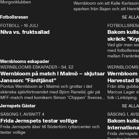
Morgonklubben
Wernbloom om att Kalle Karlsson 
sparken från Bajen och att Henrik
Rydström tar över
Fotbollsresan
SE ALLA
FOTBOLL
•
16 JULI
0:44
FOTBOLLSRES
Niva vs. fruktsallad
Bakom kulis
skräck: ”Kry
Vad gör man som
med fotbollsres
Wernblooms eskapader
WERNBLOOMS ESKAPADER
•
S4, E2
38:23
WERNBLOOMS 
Wernbloom på match i Malmö – skjutsar
Wernbloom 
Jansson: ”Färdtjänst”
Harvestad 
Pontus Wernbloom är i Malmö och grottar i det 
Från åtta gubbar 
skånska självförtroendet med Björn Ranelid, går på 
Marcus Lager sta
MFF-match med komikern Simon ”Chippen” Svensson 
folk i Linköping
och hjälper skadade stjärnbacken Pontus Jansson 
och Wernbloom kl
Jernspets Gästar
SE ALLA
hem. 
SÄSONG 1, AVSNITT 4
13:37
SÄSONG 1, AVS
Frida Jernspets testar voltige
Bakom kuli
Frida Jernspets åker till Södertörn ryttarcenter och 
Internation
testar voltige
Frida Jernspets 