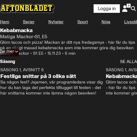
Logga in
Hem
Serier
Nyheter
Sport
Nöje
Livsstil
Kebabmacka
Matiga Mackor
•
S1, E5
Glöm tacos och pizza! Mackan är ditt nya fredagsmys - här får du tips 
på en riktigt maxad kebabmacka som inte kommer göra dig besviken
Se mer
Matiga Mackor
•
S1 E5
•
15.11.23
•
6 min
Säsong
SE ALLA
SÄSONG 1, AVSNITT 6
6:33
SÄSONG 1, AVS
Festliga snittar på 3 olika sätt
Kebabmack
Sa någon fest? Jajamen, vår programledare visar dig 
Glöm tacos och 
hur du kan laga det perfekta tilltugget till festen - det 
- här får du tip
här snittarna kommer inte lämna någon besviken!
inte kommer gör