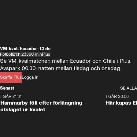
VM-kval: Ecuador–Chile
Fotboll
21.11.23
360 min
Plus
Se VM-kvalmatchen mellan Ecuador och Chile i Plus. 
Avspark 00.30, natten mellan tisdag och onsdag.
Skaffa Plus
Logga in
Senast
SE ALLA
I GÅR 21:31
1:28
I GÅR 20:08
Hammarby föll efter förlängning –
Här kapas El
utslaget ur kvalet