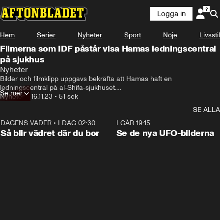
Logga in
Hem
Serier
Nyheter
Sport
Nöje
Livsstil
Filmerna som IDF påstår visa Hamas ledningscentral
på sjukhus
Nästan ett dygn efter den militära insatsen 

Nyheter
mot Gazas största sjukhus, al-Shifa-sjukhuset,
Bilder och filmklipp uppgavs bekräfta att Hamas haft en 
ledningscentral på al-Shifa-sjukhuset.

Se mer
Nyheter
•
16.11.23
•
51 sek
Men israeliska militärens bevis får nu kritik.
SE ALLA
DAGENS VÄDER
•
I DAG 02:30
1:06
I GÅR 19:15
Så blir vädret där du bor
Se de nya UFO-bilderna