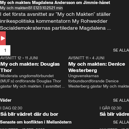
My och makten: Magdalena Andersson om Jimmie-hånet
My och makten
S1 E1
23.10.25
21 min
I det första avsnittet av ”My och Makten” ställer 
inrikespolitiska kommentatorn My Rohwedder 
Socialdemokraternas partiledare Magdalena 
Andersson till svars.
1
SE ALLA
AVSNITT 12
•
11 JUNI
26:27
AVSNITT 11
•
4 JUNI
2
My och makten: Douglas
My och makten: Denice
Thor
Westerberg
Moderata ungdomsförbundet 
Ungsvenskarnas 
(MUF:s) ordförande Douglas Thor 
förbundsordförande Denice 
gästar My och makten. I avsnittet 
Westerberg gästar My och makten.
diskuteras tonårsutvisningarna och 
avsnittet diskuteras migrationsfrå
hur Moderaterna ska locka väljare till 
och hur SD ska locka kvinnliga 
Väder
SE ALLA
valet i höst. 
väljare. 
I DAG 02:30
1:06
I GÅR 02:30
Så blir vädret där du bor
Så blir vädr
Senaste om konflikten i Mellanöstern
SE ALLA