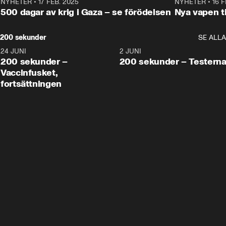
NYHETER
•
17 FEB. 2025
0:45
NYHETER
•
16 F
500 dagar av krig i Gaza – se förödelsen
Nya vapen ti
200 sekunder
SE ALLA
24 JUNI
5:00
2 JUNI
200 sekunder –
200 sekunder – Testern
Vaccinfusket,
fortsättningen