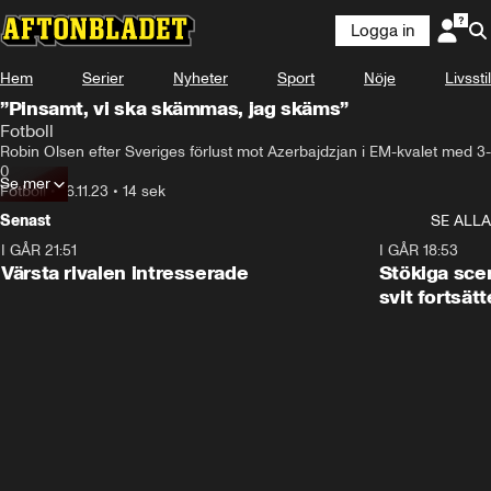
Logga in
Hem
Serier
Nyheter
Sport
Nöje
Livsstil
”Pinsamt, vi ska skämmas, jag skäms”
Fotboll
Robin Olsen efter Sveriges förlust mot Azerbajdzjan i EM-kvalet med 3-
0
Se mer
Fotboll
•
16.11.23
•
14 sek
Senast
SE ALLA
I GÅR 21:51
0:31
I GÅR 18:53
Värsta rivalen intresserade
Stökiga sce
svit fortsätt