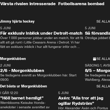
Värsta rivalen intresserade
Fotbollsarena bombad
Jimmy hjärta hockey
SE ALLA
5 JUNI
11:14
5 JUNI
Får exklusiv inblick under Detroit-match
Så förvandl
Över 1 000 personer jobbar under en match, för att få 
Otroliga jobbet
allt att gå runt i Little Ceasars Arena i Detroit. Vi har 
fått en exklusiv inblick i hur allt fungerar inför och 
under match i världens bästa hockeyliga
Morgonklubben
SE ALLA
2 JUNI
SÄSONG 1, AVSN
2/6 - Morgonklubben
8/5 – Morg
Se tisdagens avsnitt av Morgonklubben här. Start 
Se fredagens av
09.00. 
Det bästa ur Morgonklubben
SE ALLA
I GÅR 12:20
1:14
5 JUNI
”Höll barnet hemligt”
Axén: ”Alla tror att jag
Wernblooms Keisuke Honda-
ogillar Rydström”
anekdoter i senaste avsnittet av 
Hör Alexander Axén och Pontus 