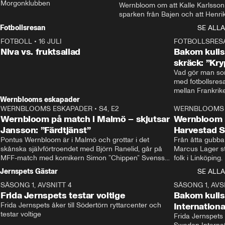
Morgonklubben
Wernbloom om att Kalle Karlsson 
sparken från Bajen och att Henrik
Rydström tar över
Fotbollsresan
SE ALLA
FOTBOLL
•
16 JULI
0:44
FOTBOLLSRES
Niva vs. fruktsallad
Bakom kulis
skräck: ”Kry
Vad gör man som
med fotbollsres
Wernblooms eskapader
WERNBLOOMS ESKAPADER
•
S4, E2
38:23
WERNBLOOMS 
Wernbloom på match i Malmö – skjutsar
Wernbloom 
Jansson: ”Färdtjänst”
Harvestad 
Pontus Wernbloom är i Malmö och grottar i det 
Från åtta gubbar 
skånska självförtroendet med Björn Ranelid, går på 
Marcus Lager sta
MFF-match med komikern Simon ”Chippen” Svensson 
folk i Linköping
och hjälper skadade stjärnbacken Pontus Jansson 
och Wernbloom kl
Jernspets Gästar
SE ALLA
hem. 
SÄSONG 1, AVSNITT 4
13:37
SÄSONG 1, AVS
Frida Jernspets testar voltige
Bakom kuli
Frida Jernspets åker till Södertörn ryttarcenter och 
Internation
testar voltige
Frida Jernspets 