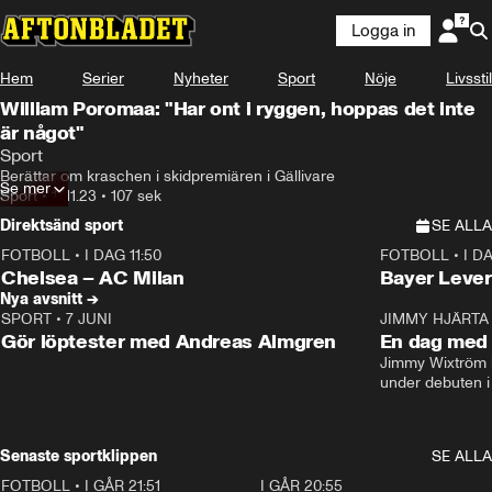
Logga in
Hem
Serier
Nyheter
Sport
Nöje
Livsstil
William Poromaa: "Har ont i ryggen, hoppas det inte
är något"
Sport
Berättar om kraschen i skidpremiären i Gällivare
Se mer
Sport
•
17.11.23
•
107 sek
Direktsänd sport
SE ALLA
FOTBOLL
•
I DAG 11:50
FOTBOLL
•
I D
Plus
Plus
Chelsea – AC Milan
Bayer Lever
Nya avsnitt →
SPORT
•
7 JUNI
16:36
JIMMY HJÄRTA
Gör löptester med Andreas Almgren
En dag med 
Jimmy Wixtröm 
under debuten i
Senaste sportklippen
SE ALLA
FOTBOLL
•
I GÅR 21:51
0:31
I GÅR 20:55