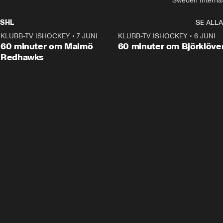
Sweden Interna
SHL
SE ALLA
KLUBB-TV ISHOCKEY
•
7 JUNI
1:02:53
KLUBB-TV ISHOCKEY
•
6 JUNI
1:0
Plus
60 minuter om Malmö
60 minuter om Björklöve
Redhawks