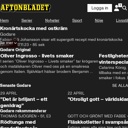
Logga in
Hem
Serier
Nyheter
Sport
Nöje
Livsstil
Kronärtskocka med ostkräm
Godare
Fabian Olli Johansson visar ett supergott recept med kronärtskocka
Se mer
Godare
•
17.11.23
•
85 sek
Godare Original
Oliver Ingrosso - livets smaker
Festlighete
I serien ”Oliver Ingrosso – Livets smaker” tar krögaren 
vinterspecia
och matälskaren Oliver med oss på en smakresa 
Catarina König, 
genom Italien. Självklart hälsar brodern Benjamin 
tillbaka med en
Ingrosso på i Rom.
smaker i fokus. D
julfavoriter och 
Senaste Godare
SE ALLA
succé.
29 APRIL
0:50
22 APRIL
”Det är briljant – ett
”Otroligt gott – världskla
genidrag”
Godare rekommenderar
THOMAS SJÖGREN
•
S1, E3
13:56
GOTT OCH GRÖNT MED FABBE
Rödtunga med
Fläskkotletter i svampså
Fabian visar alla sina tips och tric