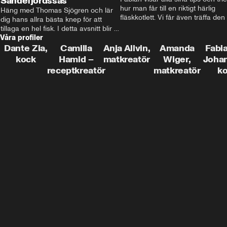
Sandefjordssås
hur man får till en riktigt härlig 
Häng med Thomas Sjögren och lär 
fläskkotlett. Vi får även träffa den 
dig hans allra bästa knep för att 
före detta schlagerkungen Fredrik
tillaga en hel fisk. I detta avsnitt blir 
som lämnat stan och sadlat om till
Våra profiler
de helstekt rödtunga med 
grisbonde på Gotland.
sandefjordssås och en magisk sallad 
Dante Zia,
Camilla
Anja Allvin,
Amanda
Fabia
på pepparrot och äpple.
kock
Hamid –
matkreatör
Wiger,
Joha
receptkreatör
matkreatör
k