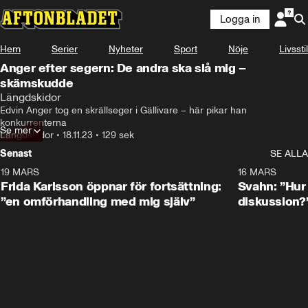
Logga in
Hem
Serier
Nyheter
Sport
Nöje
Livsstil
Anger efter segern: De andra ska slå mig –
skämskudde
Längdskidor
Edvin Anger tog en skrällseger i Gällivare – här pikar han 
konkurrenterna
Se mer
Längdskidor
•
18.11.23
•
129 sek
Senast
SE ALLA
19 MARS
0:26
16 MARS
Frida Karlsson öppnar för fortsättning:
Svahn: ”Hur 
”en omförhandling med mig själv”
diskussion?