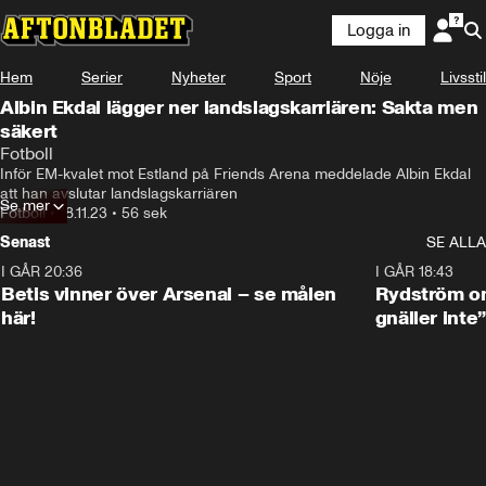
Logga in
Hem
Serier
Nyheter
Sport
Nöje
Livsstil
Albin Ekdal lägger ner landslagskarriären: Sakta men
säkert
Fotboll
Inför EM-kvalet mot Estland på Friends Arena meddelade Albin Ekdal 
att han avslutar landslagskarriären
Se mer
Fotboll
•
18.11.23
•
56 sek
Senast
SE ALLA
I GÅR 20:36
1:30
I GÅR 18:43
Betis vinner över Arsenal – se målen
Rydström om
här!
gnäller inte”