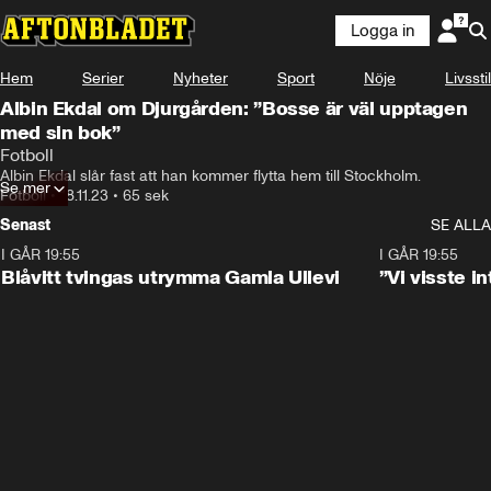
Logga in
Hem
Serier
Nyheter
Sport
Nöje
Livsstil
Albin Ekdal om Djurgården: ”Bosse är väl upptagen
med sin bok”
Fotboll
Albin Ekdal slår fast att han kommer flytta hem till Stockholm.
Se mer
Fotboll
•
18.11.23
•
65 sek
Senast
SE ALLA
I GÅR 19:55
0:29
I GÅR 19:55
Blåvitt tvingas utrymma Gamla Ullevi
”Vi visste 