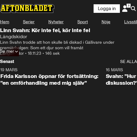
Logga in
Hem
Serier
Nyheter
Sport
Nöje
Livsstil
Linn Svahn: Kör inte fel, kör inte fel
Längdskidor
Linn Svahn trodde att hon skulle bli diskad i Gällivare under 
premiärhelgen: Som ett djur som vill framåt
Se mer
Längdskidor
•
18.11.23
•
146 sek
Senast
SE ALLA
19 MARS
0:26
16 MARS
Frida Karlsson öppnar för fortsättning:
Svahn: ”Hur 
”en omförhandling med mig själv”
diskussion?