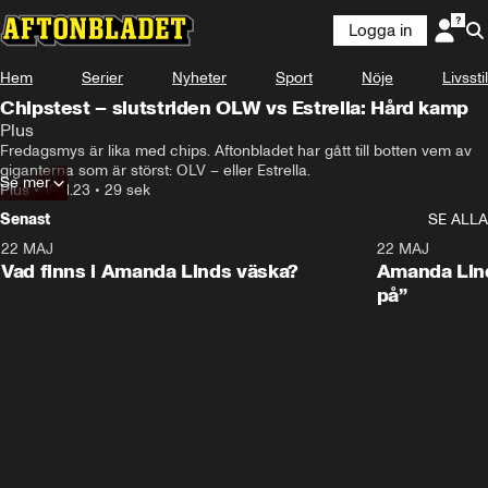
Logga in
Hem
Serier
Nyheter
Sport
Nöje
Livsstil
Chipstest – slutstriden OLW vs Estrella: Hård kamp
Plus
Fredagsmys är lika med chips. Aftonbladet har gått till botten vem av 
giganterna som är störst: OLV – eller Estrella.
Se mer
Plus
•
19.11.23
•
29 sek
Senast
SE ALLA
22 MAJ
0:59
22 MAJ
Plus
Plus
Vad finns i Amanda Linds väska?
Amanda Lind
på”