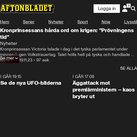
Logga in
Hem
Serier
Nyheter
Sport
Nöje
Livsstil
Kronprinsessans hårda ord om krigen: ”Prövningens
tid”
Nyheter
Kronprinsessan Victoria talade i dag i det tyska parlamentet under 
minnesdagen Volkstrauertag. Talet hölls helt på tyska och handlade 
Se mer
bland annat om krigen som pågår i Ukraina och Gaza nu.
Nyheter
•
19.11.23
•
97 sek
SE ALLA
I GÅR 19:15
0:36
I GÅR 17:08
Se de nya UFO-bilderna
Äggattack mot
premiärministern – kaos
bryter ut