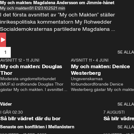
My och makten: Magdalena Andersson om Jimmie-hånet
My och makten
S1 E1
23.10.25
21 min
I det första avsnittet av ”My och Makten” ställer 
inrikespolitiska kommentatorn My Rohwedder 
Socialdemokraternas partiledare Magdalena 
Andersson till svars.
1
SE ALLA
AVSNITT 12
•
11 JUNI
26:27
AVSNITT 11
•
4 JUNI
2
My och makten: Douglas
My och makten: Denice
Thor
Westerberg
Moderata ungdomsförbundet 
Ungsvenskarnas 
(MUF:s) ordförande Douglas Thor 
förbundsordförande Denice 
gästar My och makten. I avsnittet 
Westerberg gästar My och makten.
diskuteras tonårsutvisningarna och 
avsnittet diskuteras migrationsfrå
hur Moderaterna ska locka väljare till 
och hur SD ska locka kvinnliga 
Väder
SE ALLA
valet i höst. 
väljare. 
I GÅR 02:30
1:06
7 AUGUSTI
Så blir vädret där du bor
Så blir vädr
Senaste om konflikten i Mellanöstern
SE ALLA