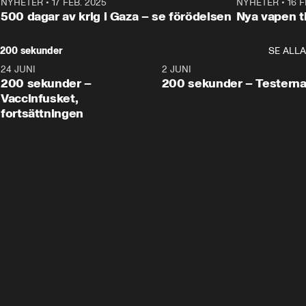
NYHETER
•
17 FEB. 2025
0:45
NYHETER
•
16 F
500 dagar av krig i Gaza – se förödelsen
Nya vapen ti
200 sekunder
SE ALLA
24 JUNI
5:00
2 JUNI
200 sekunder –
200 sekunder – Testern
Vaccinfusket,
fortsättningen