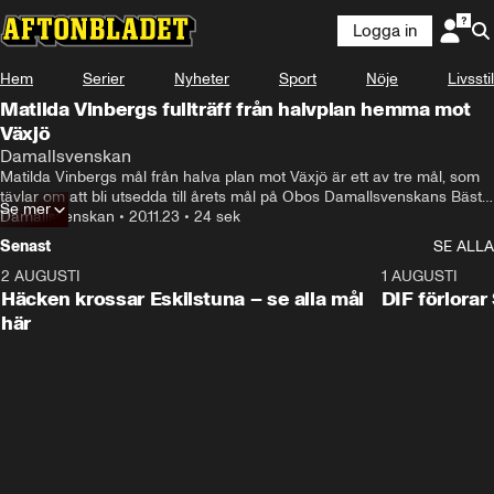
Logga in
Hem
Serier
Nyheter
Sport
Nöje
Livsstil
Matilda Vinbergs fullträff från halvplan hemma mot
Växjö
Damallsvenskan
Matilda Vinbergs mål från halva plan mot Växjö är ett av tre mål, som 
tävlar om att bli utsedda till årets mål på Obos Damallsvenskans Bästa 
Se mer
den 20 november.
Damallsvenskan
•
20.11.23
•
24 sek
Senast
SE ALLA
2 AUGUSTI
0:59
1 AUGUSTI
Häcken krossar Eskilstuna – se alla mål
DIF förlora
här