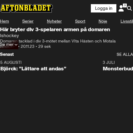
Logga in
Hem
Serier
Nyheter
Sport
Nöje
Livsstil
Här bryter div 3-spelaren armen på domaren
Ishockey
Domaren tacklad i div 3-mötet mellan VIta Hästen och Motala
Se mer
Ishockey
•
20.11.23
•
29 sek
Senast
SE ALLA
5 AUGUSTI
2:08
3 JULI
Björck: ”Lättare att andas”
Monsterbud 