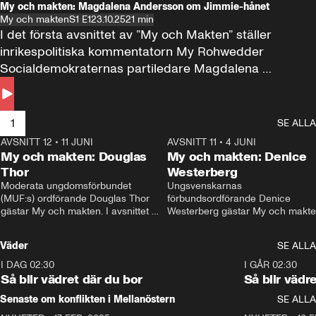
My och makten: Magdalena Andersson om Jimmie-hånet
My och makten
S1 E1
23.10.25
21 min
I det första avsnittet av ”My och Makten” ställer 
inrikespolitiska kommentatorn My Rohwedder 
Socialdemokraternas partiledare Magdalena 
Andersson till svars.
1
SE ALLA
AVSNITT 12
•
11 JUNI
26:27
AVSNITT 11
•
4 JUNI
2
My och makten: Douglas
My och makten: Denice
Thor
Westerberg
Moderata ungdomsförbundet 
Ungsvenskarnas 
(MUF:s) ordförande Douglas Thor 
förbundsordförande Denice 
gästar My och makten. I avsnittet 
Westerberg gästar My och makten.
diskuteras tonårsutvisningarna och 
avsnittet diskuteras migrationsfrå
hur Moderaterna ska locka väljare till 
och hur SD ska locka kvinnliga 
Väder
SE ALLA
valet i höst. 
väljare. 
I DAG 02:30
1:06
I GÅR 02:30
Så blir vädret där du bor
Så blir vädr
Senaste om konflikten i Mellanöstern
SE ALLA