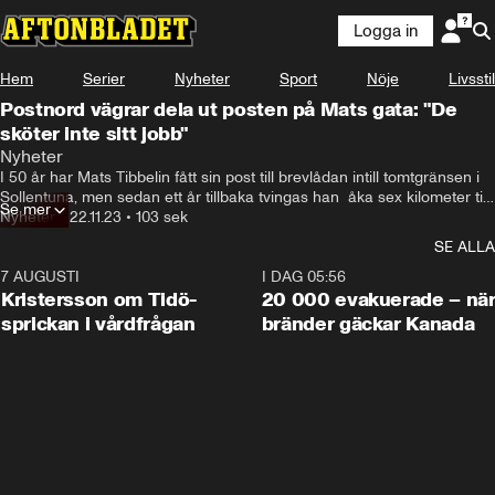
Logga in
Hem
Serier
Nyheter
Sport
Nöje
Livsstil
Postnord vägrar dela ut posten på Mats gata: "De
sköter inte sitt jobb"
Nyheter
I 50 år har Mats Tibbelin fått sin post till brevlådan intill tomtgränsen i 
Sollentuna, men sedan ett år tillbaka tvingas han  åka sex kilometer till 
Se mer
postkontoret för att hämta ut sina brev.
Nyheter
•
22.11.23
•
103 sek
SE ALLA
7 AUGUSTI
0:42
I DAG 05:56
Kristersson om Tidö-
20 000 evakuerade – nä
sprickan i vårdfrågan
bränder gäckar Kanada