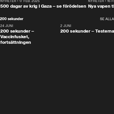
NYHETER
•
17 FEB. 2025
0:45
NYHETER
•
16 F
500 dagar av krig i Gaza – se förödelsen
Nya vapen ti
200 sekunder
SE ALLA
24 JUNI
5:00
2 JUNI
200 sekunder –
200 sekunder – Testern
Vaccinfusket,
fortsättningen