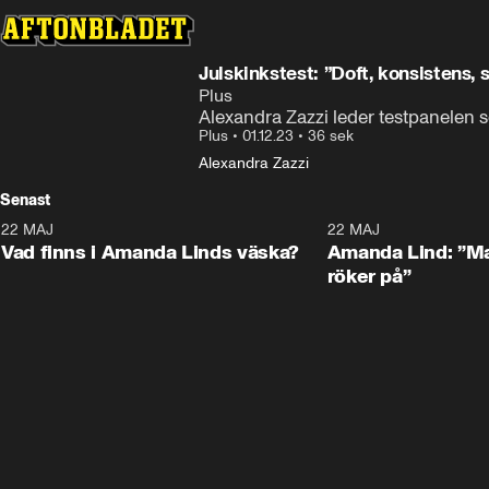
Julskinkstest: ”Doft, konsistens
Plus
Alexandra Zazzi leder testpanelen so
Plus
•
01.12.23
•
36 sek
Alexandra Zazzi
Senast
22 MAJ
0:59
22 MAJ
Plus
Plus
Vad finns i Amanda Linds väska?
Amanda Lind: ”Ma
röker på”