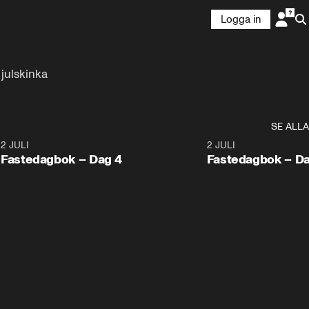
Logga in
 julskinka
SE ALLA
5
2 JULI
1:16
2 JULI
Fastedagbok – Dag 4
Fastedagbok – Da