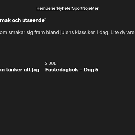
Hem
Serier
Nyheter
Sport
Nöje
Mer
Livsstil
, smak och utseende”
m smakar sig fram bland julens klassiker. I dag: Lite dyrare
0:48
2 JULI
1:3
n tänker att jag
Fastedagbok – Dag 5