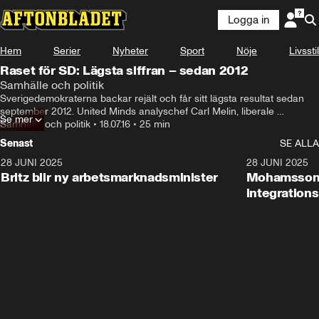
Logga in
Hem
Serier
Nyheter
Sport
Nöje
Livsstil
Raset för SD: Lägsta siffran – sedan 2012
Samhälle och politik
Sverigedemokraterna backar rejält och får sitt lägsta resultat sedan 
september 2012. United Minds analyschef Carl Melin, liberale 
Se mer
debattören Svend Dahl och Aftonbladets samhällschef Hanna Olsson 
Samhälle och politik
•
18.07.16
•
25 min
om undersökningen.
Senast
SE ALLA
28 JUNI 2025
1:48
28 JUNI 2025
Britz blir ny arbetsmarknadsminister
Mohamsson b
integration