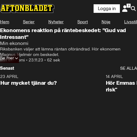
Logga in
Hem
Serier
Nyheter
Sport
Nöje
Livsstil
Ekonomens reaktion på räntebeskedet: ”Gud vad
intressant”
Min ekonomi
Riksbanken väljer att lämna räntan oförändrad. Hör ekonomen 
Magnus Hjelmér om beskedet.
Se mer
Min ekonomi
•
23.11.23
•
62 sek
Senast
SE ALLA
23 APRIL
1:08
14 APRIL
Hur mycket tjänar du?
Hör Emmas bä
risk"