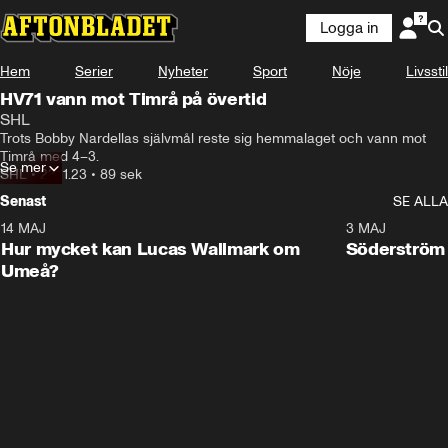
Logga in
Hem
Serier
Nyheter
Sport
Nöje
Livsstil
HV71 vann mot Timrå på övertid
SHL
Trots Bobby Nardellas självmål reste sig hemmalaget och vann mot 
Timrå med 4–3.
Se mer
SHL
•
23.11.23
•
89 sek
Senast
SE ALLA
14 MAJ
1:18
3 MAJ
Plus
Hur mycket kan Lucas Wallmark om
Söderström
Umeå?