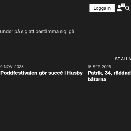
Logga in
nder på sig att bestämma sig: gå 
SE ALLA
6
9 NOV. 2025
0:29
15 SEP. 2025
Poddfestivalen gör succé i Husby
Patrik, 34, räddad 
båtarna