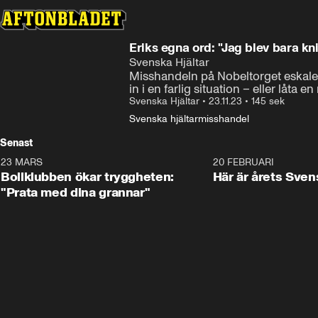
Eriks egna ord: "Jag blev bara k
Svenska Hjältar
Misshandeln på Nobeltorget eskaler
in i en farlig situation – eller låta e
Svenska Hjältar
•
23.11.23
•
145 sek
Svenska hjältar
misshandel
Senast
23 MARS
1:27
20 FEBRUARI
Bollklubben ökar tryggheten:
Här är årets Sven
"Prata med dina grannar"