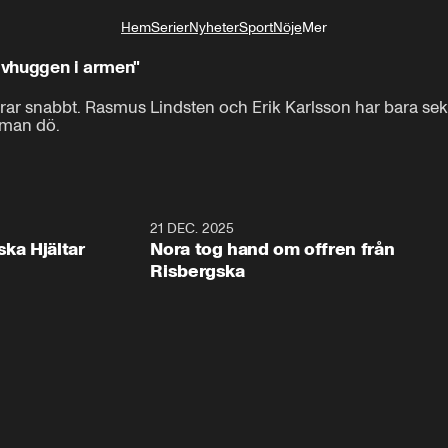
Hem
Serier
Nyheter
Sport
Nöje
Mer
Livsstil
nivhuggen i armen"
ar snabbt. Rasmus Lindsten och Erik Karlsson har bara seku
n man dö.
1:00
21 DEC. 2025
1:1
ska Hjältar
Nora tog hand om offren från
Risbergska