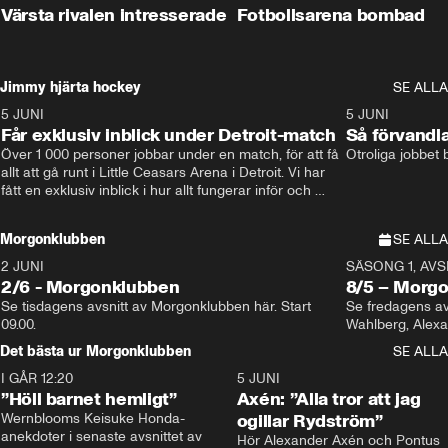
Värsta rivalen intresserade
Fotbollsarena bombad
Jimmy hjärta hockey
SE ALLA
5 JUNI
11:14
5 JUNI
Får exklusiv inblick under Detroit-match
Så förvandl
Över 1 000 personer jobbar under en match, för att få 
Otroliga jobbet
allt att gå runt i Little Ceasars Arena i Detroit. Vi har 
fått en exklusiv inblick i hur allt fungerar inför och 
under match i världens bästa hockeyliga
Morgonklubben
SE ALLA
2 JUNI
SÄSONG 1, AVSN
2/6 - Morgonklubben
8/5 – Morg
Se tisdagens avsnitt av Morgonklubben här. Start 
Se fredagens av
09.00. 
Det bästa ur Morgonklubben
SE ALLA
I GÅR 12:20
1:14
5 JUNI
”Höll barnet hemligt”
Axén: ”Alla tror att jag
Wernblooms Keisuke Honda-
ogillar Rydström”
anekdoter i senaste avsnittet av 
Hör Alexander Axén och Pontus 