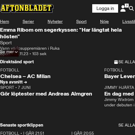
Logga in
Hem
Serier
Nyheter
Sport
Nöje
Livsstil
Emma Ribom om segerkyssen: "Har längtat hela
hösten"
Sport
Vann värlcsuppremiären i Ruka
Se mer
Sport
•
24.11.23
•
103 sek
Direktsänd sport
SE ALLA
FOTBOLL
FOTBOLL
LIVE
Plus
Plus
Chelsea – AC Milan
Bayer Lever
Nya avsnitt →
SPORT
•
7 JUNI
16:36
JIMMY HJÄRTA
Gör löptester med Andreas Almgren
En dag med 
Jimmy Wixtröm 
under debuten i
Senaste sportklippen
SE ALLA
FOTBOLL
•
I GÅR 21:51
0:31
I GÅR 20:55