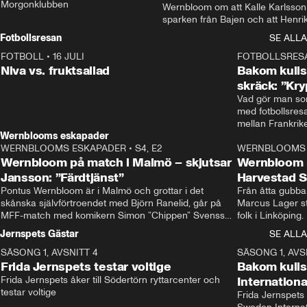
Morgonklubben
Wernbloom om att Kalle Karlsson 
sparken från Bajen och att Henrik
Rydström tar över
Fotbollsresan
SE ALLA
FOTBOLL
•
16 JULI
0:44
FOTBOLLSRES
Niva vs. fruktsallad
Bakom kulis
skräck: ”Kry
Vad gör man som
med fotbollsres
Wernblooms eskapader
WERNBLOOMS ESKAPADER
•
S4, E2
38:23
WERNBLOOMS 
Wernbloom på match i Malmö – skjutsar
Wernbloom 
Jansson: ”Färdtjänst”
Harvestad 
Pontus Wernbloom är i Malmö och grottar i det 
Från åtta gubbar 
skånska självförtroendet med Björn Ranelid, går på 
Marcus Lager sta
MFF-match med komikern Simon ”Chippen” Svensson 
folk i Linköping
och hjälper skadade stjärnbacken Pontus Jansson 
och Wernbloom kl
Jernspets Gästar
SE ALLA
hem. 
SÄSONG 1, AVSNITT 4
13:37
SÄSONG 1, AVS
Frida Jernspets testar voltige
Bakom kuli
Frida Jernspets åker till Södertörn ryttarcenter och 
Internation
testar voltige
Frida Jernspets 