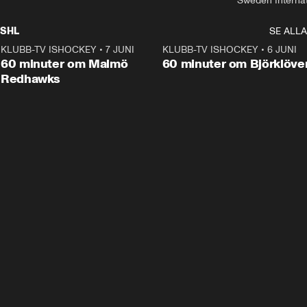
Sweden Interna
SHL
SE ALLA
KLUBB-TV ISHOCKEY
•
7 JUNI
1:02:53
KLUBB-TV ISHOCKEY
•
6 JUNI
1:0
Plus
60 minuter om Malmö
60 minuter om Björklöve
Redhawks