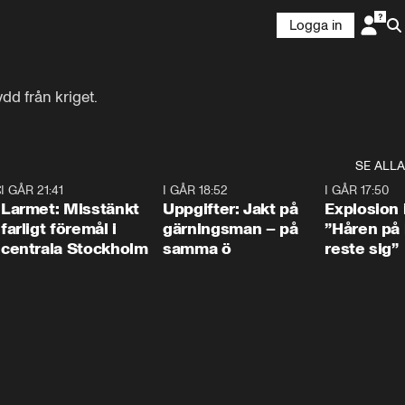
Logga in
dd från kriget.
SE ALLA
:30
6
I GÅR 21:41
0:35
I GÅR 18:52
0:33
I GÅR 17:50
Larmet: Misstänkt
Uppgifter: Jakt på
Explosion 
farligt föremål i
gärningsman – på
”Håren på
centrala Stockholm
samma ö
reste sig”