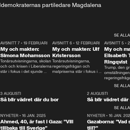
aldemokraternas partiledare Magdalena 
SE ALLA
7
AVSNITT 7
•
19 FEBRUARI
24:30
AVSNITT 6
•
12 FEBRUARI
27:30
AVSNITT 5
•
My och makten:
My och makten: Ulf
My och ma
Simona Mohamsson
Kristersson
Elisabeth
 
Tonårsutvisningarna, skolan 
Tonårsutvisningarna, 
Ringqvist
och och krisen i Liberalerna 
regeringsfrågan och 
Trump, den gr
står i fokus i det sjunde 
matpriserna står i fokus i 
omställningen
avsnittet av ”My och 
det sjätte avsnittet av ”My 
regeringsfråga
makten”. Se när 
och makten”. Se när 
centrum i det 
SE ALLA
Aftonbladets inrikespolitiska 
Aftonbladets inrikespolitiska 
avsnittet av ”
kommentator My 
kommentator My 
6
3 AUGUSTI
1:06
2 AUGUSTI
Makten”. Se nä
Rohwedder ställer 
Rohwedder ställer 
Så blir vädret där du bor
Så blir vädret där
Aftonbladets in
utbildnings- och 
statsminister Ulf Kristersson 
kommentator 
SE ALLA
integrationsminister Simona 
till svars.
Rohwedder stäl
Mohamsson till svars.
Centerpartiets
2
NYHETER
•
16 JAN. 2025
1:01
NYHETER
•
16 JAN. 20
Thand Ring till
Ahmed, 40, är fast i Gaza: ”Vill
Gazaborna: ”Vad s
tillbaka till Sverige”
till?”