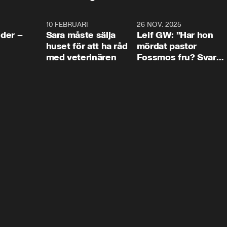
4:24
10 FEBRUARI
4:13
26 NOV. 2025
8:1
der –
Sara måste sälja
Leif GW: ”Har hon
huset för att ha råd
mördat pastor
med veterinären
Fossmos fru? Svar
nej.”