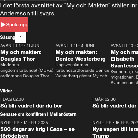
I det första avsnittet av ”My och Makten” ställe
Andersson till svars.
Spela upp
1
Säsong
AVSNITT 12
•
11 JUNI
26:27
AVSNITT 11
•
4 JUNI
23:40
AVSNITT 10
•
My och makten:
My och makten:
My och ma
Douglas Thor
Denice Westerberg
Elisabeth
Moderata 
Ungsvenskarnas 
Svantess
ungdomsförbundet (MUF:s) 
förbundsordförande Denice 
Kvinnorna, ek
ordförande Douglas Thor 
Westerberg gästar My och 
migrationen. E
gästar My och makten. I 
makten. I avsnittet 
Svantesson stäl
avsnittet diskuteras 
diskuteras migrationsfrågan 
när finansmini
Väder
tonårsutvisningarna och hur 
och hur SD ska locka 
Moderaterna ska locka 
kvinnliga väljare. 
I DAG 02:30
1:06
I GÅR 02:30
väljare till valet i höst. 
Så blir vädret där du bor
Så blir vädret där
Senaste om konflikten i Mellanöstern
NYHETER
•
17 FEB. 2025
0:45
NYHETER
•
16 FEB. 20
500 dagar av krig i Gaza – se
Nya vapen till Isr
förödelsen
Trump