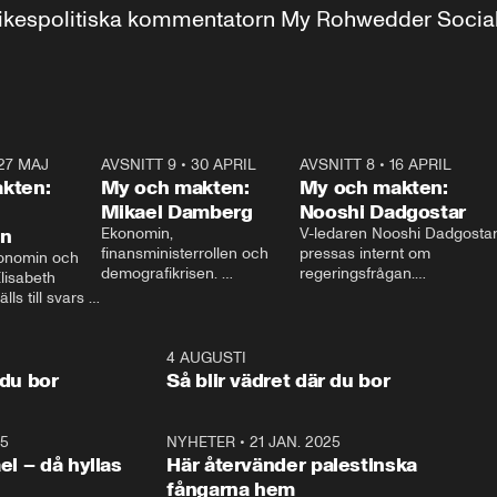
r inrikespolitiska kommentatorn My Rohwedder Soci
27 MAJ
3:51
AVSNITT 9
•
30 APRIL
24:00
AVSNITT 8
•
16 APRIL
25:1
kten:
My och makten:
My och makten:
Mikael Damberg
Nooshi Dadgostar
on
Ekonomin, 
V-ledaren Nooshi Dadgostar
finansministerrollen och 
pressas internt om 
onomin och 
demografikrisen. 
regeringsfrågan.

lisabeth 
Oppositionen ställs till svars 
I Aftonbladets 
ls till svars 
när Socialdemokraternas 
partiledarutfrågning ”My 
stern gästar 
Mikael Damberg gästar My 
och Makten” sätter hon ner 
My och Makten. 
och Makten. 
foten mot kritikerna:

1:06
4 AUGUSTI
1:0
– Vi ställer upp i val. Ska vi 
 du bor
Så blir vädret där du bor
vara med så sitter vi förstås 
25
1:22
NYHETER
•
21 JAN. 2025
0:5
ael – då hyllas
Här återvänder palestinska
fångarna hem