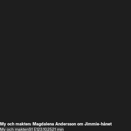
My och makten: Magdalena Andersson om Jimmie-hånet
My och makten
S1 E1
23.10.25
21 min