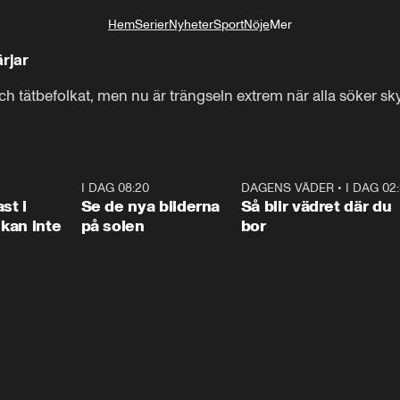
Hem
Serier
Nyheter
Sport
Nöje
Mer
Livsstil
rjar
ch tätbefolkat, men nu är trängseln extrem när alla söker sky
1:26
I DAG 08:20
0:31
DAGENS VÄDER
•
I DAG 02
1:0
st i
Se de nya bilderna
Så blir vädret där du
kan inte
på solen
bor