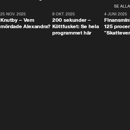
SE ALLA
3
25 NOV. 2025
31:05
8 OKT. 2025
4:29
4 JUNI 2025
Knutby – Vem
200 sekunder –
Finansmin
mördade Alexandra?
Köttfusket: Se hela
125 procent
programmet här
"Skattever
viktig uppg