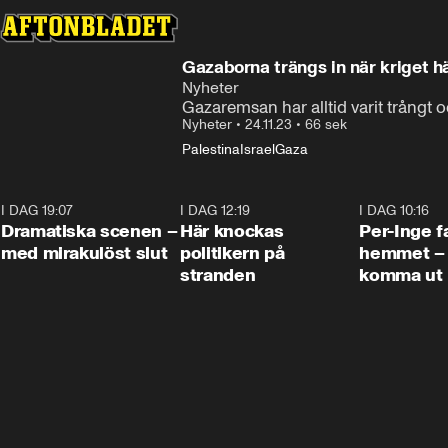
Gazaborna trängs in när kriget hä
Nyheter
Gazaremsan har alltid varit trångt o
Nyheter
•
24.11.23
•
66 sek
Palestina
Israel
Gaza
I DAG 19:07
0:42
I DAG 12:19
0:45
I DAG 10:16
Dramatiska scenen –
Här knockas
Per-Inge fa
med mirakulöst slut
politikern på
hemmet – 
stranden
komma ut